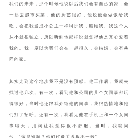
交流沟通
约会
情感语录
情商
两性健康
我们的未来，那个时候他说以后我们会有自己的家，会
其他
一起去超市买菜，他的厨艺很好，他说他会做饭给我
吃，会把我当成小公主一样呵护我，照顾我。我这个人
从小就很独立，所以听到他那样说就觉得他是真心爱着
我的。我一度以为我们会在一起很久，会结婚，会有共
同的家。
其实走到这个地步我不是没有预感。他工作后，我就去
找过他几次。有一次，看到他和公司的几个女同事都玩
得很好，当时他还跟我介绍他的同事，我很热情地和她
们打了招呼。还有一次，我看见他在手机上和一个女同
事聊天，用词让我觉得很不舒服。当时，我就问
他，“这是谁啊？你们好像关系很不一般”。