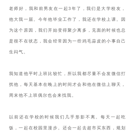
老师好，我和前男友在一起3年了，我们是大学校友，
财产分割
外遇
分手
第三者
心态
他大我一届。今年他毕业工作了，我还在学校上课。因
变心
感人
伤感
婚姻问题
脾气
为这个原因，我们开始变得聚少离多，见面的时候也总
失恋挽救
情绪
时辰八字
爱情的句子
是很不在状态，我会经常因为一些鸡毛蒜皮的小事自己
十二生肖
分手复合
梦见
抽签算命
生闷气。
异地恋
明星
气质
美妆
情感挽回
化妆
挽留前任
避孕
挽回男友
孕妇食谱
我知道他平时上班比较忙，所以我都尽量不会发微信打
扰他，每天基本在晚上的时间才会和他在微信上聊天，
挽回老公
产检
家庭暴力
孕中期
周末他不上班偶尔也会来找我。
经营婚姻
婚姻修复
孕早期
感情挽回
备孕
产后恢复
减肥
月子
婴儿辅食
以前还在学校的时候我们几乎形影不离。每天一起吃
产妇食谱
同性恋
交往
搭讪
光棍节
饭，一起在校园里漫步。还会一起去超市买东西，规划