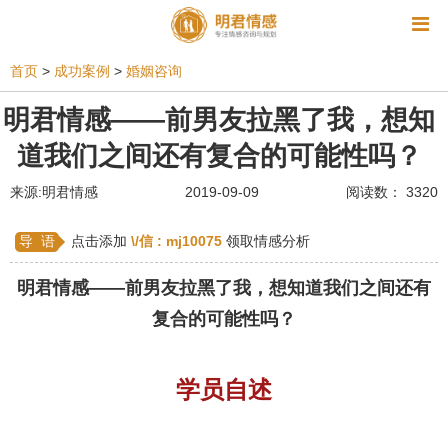
资讯
首页
>
成功案例
>
婚姻咨询
相亲
同性恋
恋爱技巧
挽回爱情
明君情感——前男友拉黑了我，想知
道我们之间还有复合的可能性吗？
挽救婚姻
爱情相关
星座情感
离婚
心情
来源:明君情感
2019-09-09
阅读数： 3320
姻缘测试
美容
怀孕
分娩
交友
感情挽回
双鱼座男生
情感测试
婆媳关系
导 语
点击添加
\/信 :
mj10075
领取情感分析
水瓶座男生
摩羯座男生
射手座男生
明君情感
——前男友拉黑了我，想知道我们之间还有
复合的可能性吗？
天蝎座男生
天秤座男生
处女座男生
爱情诗句
狮子座男生
爱情歌曲
爱情图片
学员自述
爱情小说
巨蟹座男生
爱情电影
双子座男生
不和
金牛座男生
白羊座男生
吵架