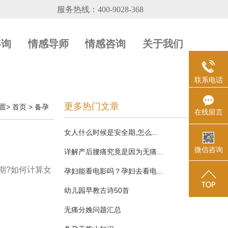
咨询
情感导师
情感咨询
关于我们
联系电话
更多热门文章
置>
首页
>
备孕
在线留言
女人什么时候是安全期,怎么...
微信咨询
详解产后腰痛究竟是因为无痛...
期?如何计算女
孕妇能看电影吗？孕妇去看电...
幼儿园早教古诗50首
无痛分娩问题汇总