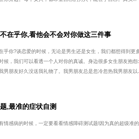
不在乎你,看他会不会对你做这三件事
在乎你?谈恋爱的时候，无论是男生还是女生，我们都想得到更
时候，我们可以看透一个人对你的真诚。身边很多女生朋友抱怨
我男朋友好久没送我礼物了。我男朋友总是忽冷忽热我男朋友以..
题,最准的症状自测
有情感病的时候，一定要看看情感障碍测试题!因为真的超级准