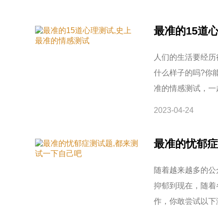
最准的15道
人们的生活要经历
什么样子的吗?你
准的情感测试，一
2023-04-24
最准的忧郁症
随着越来越多的公
抑郁到现在，随着
作，你敢尝试以下