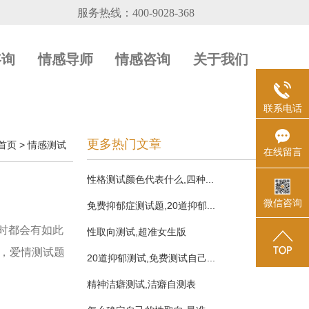
咨询
情感导师
情感咨询
关于我们
联系电话
更多热门文章
首页
>
情感测试
在线留言
性格测试颜色代表什么,四种...
微信咨询
免费抑郁症测试题,20道抑郁...
时都会有如此
性取向测试,超准女生版
，爱情测试题
20道抑郁测试,免费测试自己...
精神洁癖测试,洁癖自测表