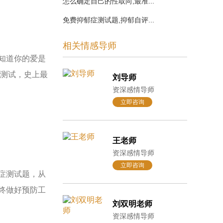
怎么确定自己的性取向,最准...
免费抑郁症测试题,抑郁自评...
相关情感导师
知道你的爱是
理测试，史上最
刘导师
资深感情导师
立即咨询
王老师
资深感情导师
立即咨询
症测试题，从
终做好预防工
刘双明老师
资深感情导师