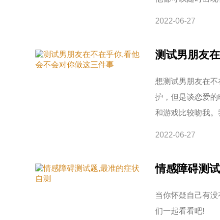
2022-06-27
测试男朋友在
想测试男朋友在不
护，但是谈恋爱的
和游戏比较吻我。
2022-06-27
情感障碍测试
当你怀疑自己有没
们一起看看吧!