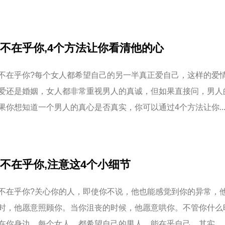
不在乎你,4个方法让你看清他的心
不在乎你?每个女人都希望自己的另一半真正爱自己，这样的爱
爱还是婚姻，女人都非常重视男人的真诚，但如果直接问，男人
果你想知道一个男人的真心是否真实，你可以通过4个方法让你..
不在乎你,注意这4个小细节
不在乎你?关心你的人，即使你不说，他也能感觉到你的异常，
时，他愿意照顾你。当你沮丧的时候，他愿意哄你。不管你什么
在你身边。每个女人，都希望自己的男人，能在乎自己。其实...