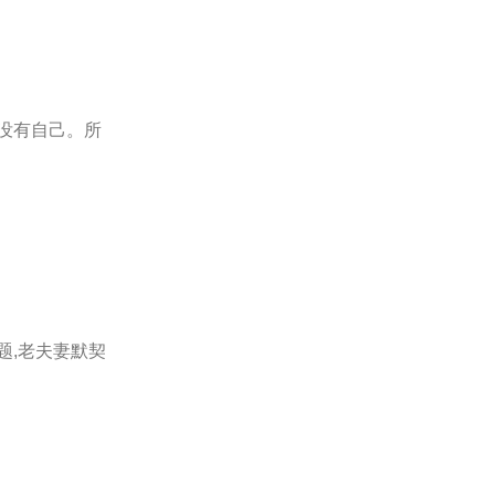
没有自己。所
题,老夫妻默契