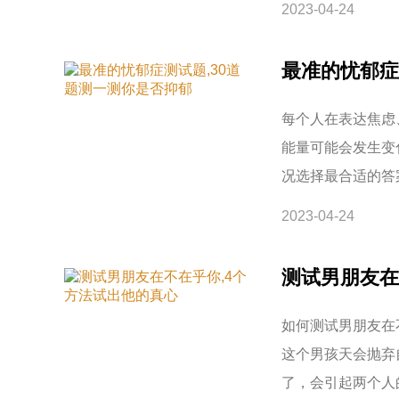
2023-04-24
最准的忧郁症
每个人在表达焦虑
能量可能会发生变
况选择最合适的答
2023-04-24
测试男朋友在
如何测试男朋友在
这个男孩天会抛弃
了，会引起两个人