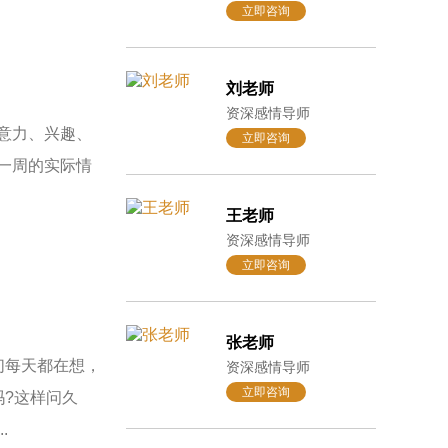
立即咨询
刘老师
资深感情导师
意力、兴趣、
立即咨询
一周的实际情
王老师
资深感情导师
立即咨询
张老师
们每天都在想，
资深感情导师
立即咨询
?这样问久
.