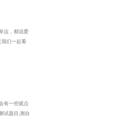
幸运，都说爱
天我们一起看
会有一些观点
测试题目,测自