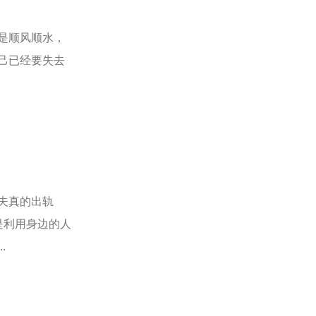
是顺风顺水，
己已经要失去
夫真的出轨
是利用身边的人
.