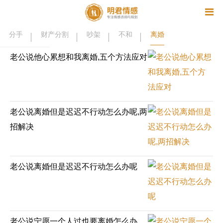
资讯
分手
财产分割
吵架
不和
离婚
相亲
同性恋
恋爱技巧
挽回爱情
老公说他心累想和我离婚,五个方法应对
挽救婚姻
爱情相关
星座情感
离婚
心情
姻缘测试
美容
怀孕
分娩
交友
老公说离婚但是迟迟不行动怎么办呢,两
感情挽回
双鱼座男生
情感测试
婆媳关系
招解决
水瓶座男生
摩羯座男生
射手座男生
天蝎座男生
天秤座男生
处女座男生
老公说离婚但是迟迟不行动怎么办呢
爱情诗句
狮子座男生
爱情歌曲
爱情图片
爱情小说
巨蟹座男生
爱情电影
双子座男生
不和
金牛座男生
白羊座男生
吵架
老公说宁愿一个人过也要离婚怎么办