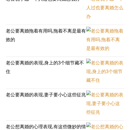
财产分割
外遇
分手
第三者
心态
变心
感人
伤感
婚姻问题
脾气
老公要离婚拖着有用吗,拖着不离是最有
失恋挽救
情绪
时辰八字
爱情的句子
效的
十二生肖
分手复合
梦见
抽签算命
异地恋
明星
气质
美妆
情感挽回
老公要离婚的表现,身上的3个细节藏不
化妆
挽留前任
避孕
挽回男友
孕妇食谱
住
挽回老公
产检
家庭暴力
孕中期
经营婚姻
婚姻修复
孕早期
感情挽回
老公要离婚的表现,妻子要小心这些征兆
备孕
产后恢复
减肥
月子
婴儿辅食
产妇食谱
同性恋
交往
搭讪
光棍节
老公想离婚的心理表现,有这些微妙的情