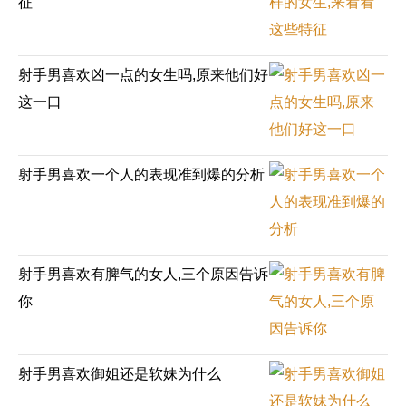
征
射手男喜欢凶一点的女生吗,原来他们好
这一口
射手男喜欢一个人的表现准到爆的分析
射手男喜欢有脾气的女人,三个原因告诉
你
射手男喜欢御姐还是软妹为什么