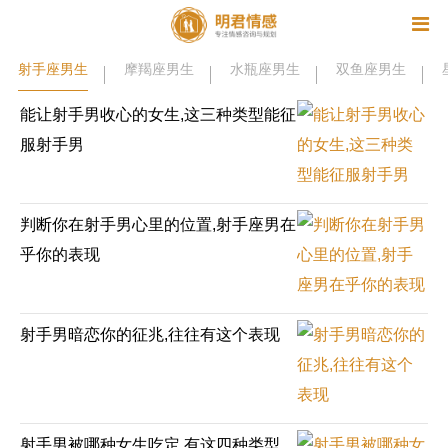
资讯
射手座男生
摩羯座男生
水瓶座男生
双鱼座男生
相亲
同性恋
恋爱技巧
挽回爱情
能让射手男收心的女生,这三种类型能征
服射手男
挽救婚姻
爱情相关
星座情感
离婚
心情
姻缘测试
美容
怀孕
分娩
交友
判断你在射手男心里的位置,射手座男在
感情挽回
双鱼座男生
情感测试
婆媳关系
乎你的表现
水瓶座男生
摩羯座男生
射手座男生
天蝎座男生
天秤座男生
处女座男生
射手男暗恋你的征兆,往往有这个表现
爱情诗句
狮子座男生
爱情歌曲
爱情图片
爱情小说
巨蟹座男生
爱情电影
双子座男生
不和
金牛座男生
白羊座男生
吵架
射手男被哪种女生吃定,有这四种类型