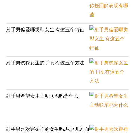
交流沟通
约会
情感语录
情商
两性健康
其他
射手男偏爱哪类型女生,有这五个特征
射手男试探女生的手段,有这五个方法
射手男希望女生主动联系吗为什么
射手男喜欢穿裙子的女生吗,从这几方面