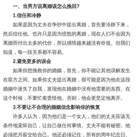
一、当男方说离婚该怎么挽回?
财产分割
外遇
分手
第三者
心态
1.信任和冷静
变心
感人
伤感
婚姻问题
脾气
如果是因为丈夫在争吵中提出离婚，首先要冷静下来，
然后信任他。也许只是因为愤怒的离婚，现在人们不会因为
失恋挽救
情绪
时辰八字
爱情的句子
离婚而付出太多的代价，所以感情越来越没有价值。但我们
十二生肖
分手复合
梦见
抽签算命
知道，每一段关系都不容易。
2.避免更多的误会
异地恋
明星
气质
美妆
情感挽回
如果你想挽救你的婚姻，首先，你不能让其他误解发生
化妆
挽留前任
避孕
挽回男友
孕妇食谱
在双方之间。如果你丈夫提出离婚，很可能是因为他在这段
挽回老公
产检
家庭暴力
孕中期
婚姻中迷失了自我，发现他在婚姻中没有他需要的东西。在
这个时候，不要忙着责怪他。否则，他会更坚定地离开。
经营婚姻
婚姻修复
孕早期
感情挽回
3.不要让不合理的婚姻信念影响你的恢复
备孕
产后恢复
减肥
月子
婴儿辅食
许多人认为，因为他们是一个女人，他们的丈夫应该无
产妇食谱
同性恋
交往
搭讪
光棍节
条件地宠坏自己，让自己做任何事情。丈夫不能有秘密。他
必须把月薪交给自己。他还必须记住，所有的周年纪念日、