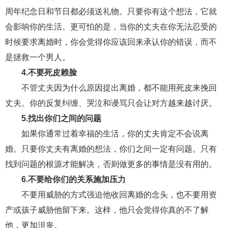
交流沟通
约会
情感语录
情商
两性健康
周年纪念日和节日都必须送礼物。只要你有这个想法，它就
其他
会影响你的生活。更可怕的是，当你的丈夫在你无法忍受的
时候要求离婚时，你会觉得你应该回来承认你的错误，而不
是拯救一个男人。
4.不要死皮赖脸
不管丈夫因为什么原因提出离婚，都不能用死皮来挽回
丈夫。你的反复纠缠、哭泣和谩骂只会让对方越来越讨厌。
5.找出你们之间的问题
如果你通常过着幸福的生活，你的丈夫肯定不会说离
婚。只要你丈夫有离婚的想法，你们之间一定有问题。只有
找到问题的根源才能解决，否则做更多的事情是没有用的。
6.不要给你们的关系施加压力
不要用威胁的方式强迫他收回离婚的念头，也不要用资
产或孩子威胁他留下来。这样，他只会觉得你真的不了解
他，更加沮丧。