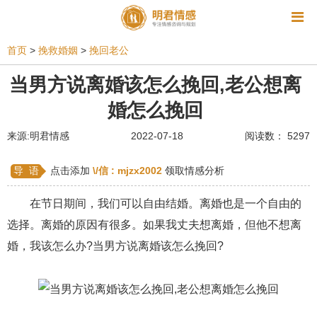
资讯
首页
>
挽救婚姻
>
挽回老公
相亲
同性恋
恋爱技巧
挽回爱情
当男方说离婚该怎么挽回,老公想离
婚怎么挽回
挽救婚姻
爱情相关
星座情感
离婚
心情
来源:明君情感
2022-07-18
阅读数： 5297
姻缘测试
美容
怀孕
分娩
交友
感情挽回
双鱼座男生
情感测试
婆媳关系
导 语
点击添加
\/信 :
mjzx2002
领取情感分析
水瓶座男生
摩羯座男生
射手座男生
在节日期间，我们可以自由结婚。离婚也是一个自由的
选择。离婚的原因有很多。如果我丈夫想离婚，但他不想离
天蝎座男生
天秤座男生
处女座男生
婚，我该怎么办?当男方说离婚该怎么挽回?
爱情诗句
狮子座男生
爱情歌曲
爱情图片
爱情小说
巨蟹座男生
爱情电影
双子座男生
不和
金牛座男生
白羊座男生
吵架