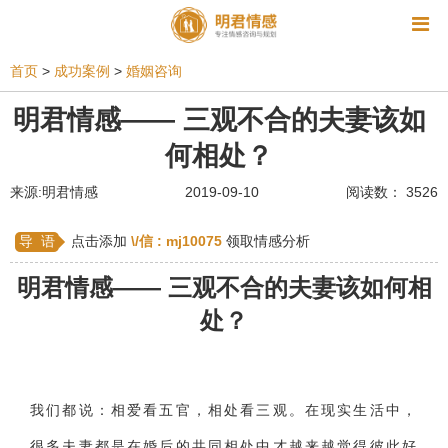
资讯
首页
>
成功案例
>
婚姻咨询
相亲
同性恋
恋爱技巧
挽回爱情
明君情感—— 三观不合的夫妻该如
何相处？
挽救婚姻
爱情相关
星座情感
离婚
心情
来源:明君情感
2019-09-10
阅读数： 3526
姻缘测试
美容
怀孕
分娩
交友
感情挽回
双鱼座男生
情感测试
婆媳关系
导 语
点击添加
\/信 :
mj10075
领取情感分析
水瓶座男生
摩羯座男生
射手座男生
明君情感
—— 三观不合的夫妻该如何相
处？
天蝎座男生
天秤座男生
处女座男生
爱情诗句
狮子座男生
爱情歌曲
爱情图片
爱情小说
巨蟹座男生
爱情电影
双子座男生
我们都说：相爱看五官，相处看三观。在现实生活中，
不和
金牛座男生
白羊座男生
吵架
很多夫妻都是在婚后的共同相处中才越来越觉得彼此好