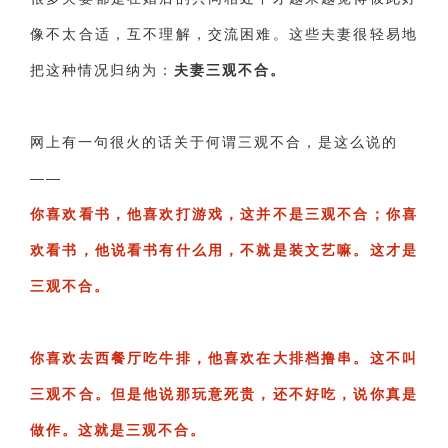
像不太合适，互不理解，交流困难。这些夫妻很轻易地
财产分割
外遇
分手
第三者
心态
把这种情况归纳为：
夫妻三观不合
。
变心
感人
伤感
婚姻问题
脾气
失恋挽救
情绪
时辰八字
爱情的句子
网上有一句很火的话关于何谓三观不合，是这么说的
十二生肖
分手复合
梦见
抽签算命
——
异地恋
明星
气质
美妆
情感挽回
你喜欢看书，他喜欢打游戏，这并不是三观不合；
你喜
化妆
挽留前任
避孕
挽回男友
孕妇食谱
欢看书，他说看书有什么用，不就是装文艺嘛。这才是
挽回老公
产检
家庭暴力
孕中期
三观不合。
经营婚姻
婚姻修复
孕早期
感情挽回
你喜欢去西餐厅吃牛排，他喜欢在大排档撸串。这不叫
备孕
产后恢复
减肥
月子
婴儿辅食
三观不合。但是他说那玩意死贵，还不好吃，说你真是
产妇食谱
同性恋
交往
搭讪
光棍节
做作。这就是三观不合。