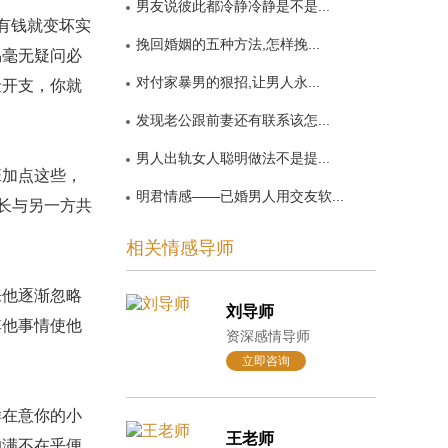
男友说彼此都冷静冷静是不是...
有钱就变坏实
挽回婚姻的五种方法,怎样挽...
易毫无疑问必
对付家暴男的狠招,让男人永...
金开支，你就
发现老公跟前妻还有联系该怎...
男人出轨女人聪明做法不是提...
加点这些，
明君情感——已婚男人用交友软...
长与另一方共
相关情感导师
他逐渐忽略
刘导师
其他事情使他
资深感情导师
立即咨询
在意你的小
王老师
的满不在乎便