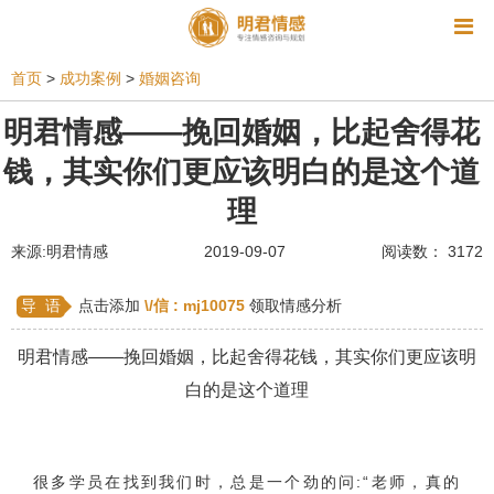
资讯
首页
>
成功案例
>
婚姻咨询
相亲
同性恋
恋爱技巧
挽回爱情
明君情感——挽回婚姻，比起舍得花
钱，其实你们更应该明白的是这个道
挽救婚姻
爱情相关
星座情感
离婚
心情
理
姻缘测试
美容
怀孕
分娩
交友
来源:明君情感
2019-09-07
阅读数： 3172
感情挽回
双鱼座男生
情感测试
婆媳关系
水瓶座男生
摩羯座男生
射手座男生
导 语
点击添加
\/信 :
mj10075
领取情感分析
天蝎座男生
天秤座男生
处女座男生
明君情感——挽回婚姻，比起舍得花钱，其实你们更应该明
白的是这个道理
爱情诗句
狮子座男生
爱情歌曲
爱情图片
爱情小说
巨蟹座男生
爱情电影
双子座男生
很多学员在找到我们时，总是一个劲的问:“老师，真的
不和
金牛座男生
白羊座男生
吵架