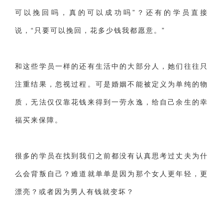
可以挽回吗，真的可以成功吗”？还有的学员直接
财产分割
外遇
分手
第三者
心态
说，“只要可以挽回，花多少钱我都愿意。”
变心
感人
伤感
婚姻问题
脾气
失恋挽救
情绪
时辰八字
爱情的句子
和这些学员一样的还有生活中的大部分人，她们往往只
十二生肖
分手复合
梦见
抽签算命
注重结果，忽视过程。可是婚姻不能被定义为单纯的物
异地恋
明星
气质
美妆
情感挽回
质，无法仅仅靠花钱来得到一劳永逸，给自己余生的幸
福买来保障。
化妆
挽留前任
避孕
挽回男友
孕妇食谱
挽回老公
产检
家庭暴力
孕中期
很多的学员在找到我们之前都没有认真思考过丈夫为什
经营婚姻
婚姻修复
孕早期
感情挽回
么会背叛自己？难道就单单是因为那个女人更年轻，更
备孕
产后恢复
减肥
月子
婴儿辅食
漂亮？或者因为男人有钱就变坏？
产妇食谱
同性恋
交往
搭讪
光棍节