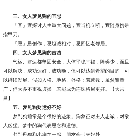
交流沟通
约会
情感语录
情商
两性健康
其他
三、女人梦见狗的宜忌
「宜」宜探讨人生重大问题，宜当机立断，宜随身携带
指甲刀。
「忌」忌创作，忌坦诚相对，忌回忆老邻居。
四、女人梦见狗的吉凶
气运、财运都坚固安全，大体平稳幸福，障碍少，而且
可以解决，成功运好，成功晚，但可以达到希望的目的，可
以继续发展。假如人格、地格、外格：若或数，虽然雅量
广，但大多不重视贞操，若能成为连珠格局更好。【大吉
昌】
五、梦见狗财运好不好
梦到狗通常是个很好的迹象。狗象征对主人忠诚，对敌
人凶猛。梦中的狗代表思念和道德。
梦到母狗和小狗在一起，朋友会带来好处。