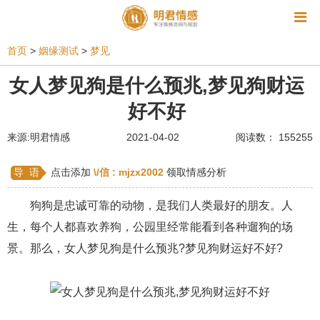
资讯
首页
>
姻缘测试
>
梦见
相亲
同性恋
恋爱技巧
挽回爱情
女人梦见狗是什么预兆,梦见狗财运
好不好
挽救婚姻
爱情相关
星座情感
离婚
心情
来源:明君情感
2021-04-02
阅读数： 155255
姻缘测试
美容
怀孕
分娩
交友
感情挽回
双鱼座男生
情感测试
婆媳关系
导 语
点击添加
\/信 :
mjzx2002
领取情感分析
水瓶座男生
摩羯座男生
射手座男生
狗狗是忠诚可靠的动物，是我们人类最好的朋友。人
生，每个人都喜欢养狗，公园里经常能看到各种遛狗的场
天蝎座男生
天秤座男生
处女座男生
景。那么，女人梦见狗是什么预兆?梦见狗财运好不好?
爱情诗句
狮子座男生
爱情歌曲
爱情图片
爱情小说
巨蟹座男生
爱情电影
双子座男生
不和
金牛座男生
白羊座男生
吵架