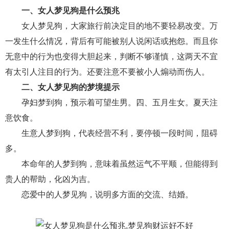
一、女人梦见狗是什么预兆
财产分割
外遇
分手
第三者
心态
女人梦见狗，大家旅行前决定目的地不要轻易改变。万
变心
感人
伤感
婚姻问题
脾气
一发生什么情况，背后有可能被别人说闲话或抱怨。而且你
无意中的行为也变得大胆起来，判断不够谨慎，这两天不宜
失恋挽救
情绪
时辰八字
爱情的句子
有太引人注目的行为。还要注意不要被小人煽动而伤人。
十二生肖
分手复合
梦见
抽签算命
二、女人梦见狗的梦境提示
孕妇梦到狗，预示着可望生男。四、五月生女。夏天注
异地恋
明星
气质
美妆
情感挽回
意饮食。
化妆
挽留前任
避孕
挽回男友
孕妇食谱
生意人梦到狗，代表经营不利，要停顿一段时间，阻碍
挽回老公
产检
家庭暴力
孕中期
多。
本命年的人梦到狗，意味着虽然运气不平顺，但能得到
经营婚姻
婚姻修复
孕早期
感情挽回
贵人的帮助，化凶为吉。
备孕
产后恢复
减肥
月子
婴儿辅食
恋爱中的人梦见狗，说明多方面的交流、结婚。
产妇食谱
同性恋
交往
搭讪
光棍节