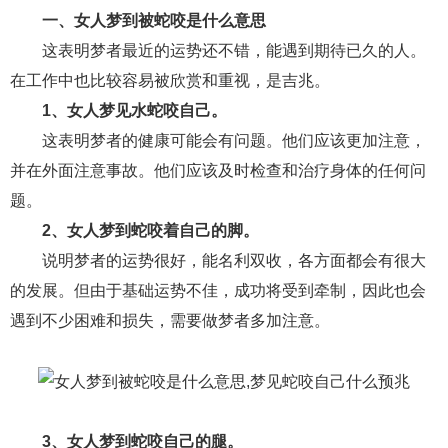
一、女人梦到被蛇咬是什么意思
财产分割
外遇
分手
第三者
心态
这表明梦者最近的运势还不错，能遇到期待已久的人。
变心
感人
伤感
婚姻问题
脾气
在工作中也比较容易被欣赏和重视，是吉兆。
1、女人梦见水蛇咬自己。
失恋挽救
情绪
时辰八字
爱情的句子
这表明梦者的健康可能会有问题。他们应该更加注意，
十二生肖
分手复合
梦见
抽签算命
并在外面注意事故。他们应该及时检查和治疗身体的任何问
题。
异地恋
明星
气质
美妆
情感挽回
2、女人梦到蛇咬着自己的脚。
化妆
挽留前任
避孕
挽回男友
孕妇食谱
说明梦者的运势很好，能名利双收，各方面都会有很大
挽回老公
产检
家庭暴力
孕中期
的发展。但由于基础运势不佳，成功将受到牵制，因此也会
遇到不少困难和损失，需要做梦者多加注意。
经营婚姻
婚姻修复
孕早期
感情挽回
备孕
产后恢复
减肥
月子
婴儿辅食
产妇食谱
同性恋
交往
搭讪
光棍节
3、女人梦到蛇咬自己的腿。