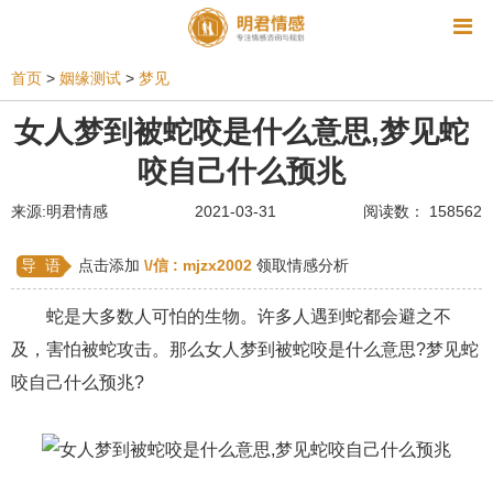
资讯
首页
>
姻缘测试
>
梦见
相亲
同性恋
恋爱技巧
挽回爱情
女人梦到被蛇咬是什么意思,梦见蛇
咬自己什么预兆
挽救婚姻
爱情相关
星座情感
离婚
心情
来源:明君情感
2021-03-31
阅读数： 158562
姻缘测试
美容
怀孕
分娩
交友
感情挽回
双鱼座男生
情感测试
婆媳关系
导 语
点击添加
\/信 :
mjzx2002
领取情感分析
水瓶座男生
摩羯座男生
射手座男生
蛇是大多数人可怕的生物。许多人遇到蛇都会避之不
及，害怕被蛇攻击。那么女人梦到被蛇咬是什么意思?梦见蛇
天蝎座男生
天秤座男生
处女座男生
咬自己什么预兆?
爱情诗句
狮子座男生
爱情歌曲
爱情图片
爱情小说
巨蟹座男生
爱情电影
双子座男生
不和
金牛座男生
白羊座男生
吵架