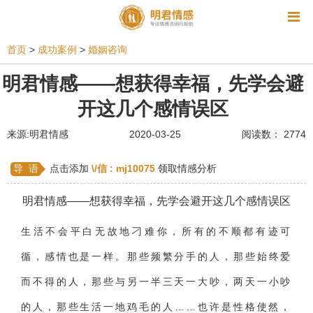
资讯
首页
>
成功案例
>
婚姻咨询
相亲
同性恋
恋爱技巧
挽回爱情
明君情感——想获得幸福，先学会避
开这几个感情误区
挽救婚姻
爱情相关
星座情感
离婚
心情
来源:明君情感
2020-03-25
阅读数： 2774
姻缘测试
美容
怀孕
分娩
交友
感情挽回
双鱼座男生
情感测试
婆媳关系
导 语
点击添加
\/信 :
mj10075
领取情感分析
水瓶座男生
摩羯座男生
射手座男生
明君情感——想获得幸福，先学会避开这几个感情误区
天蝎座男生
天秤座男生
处女座男生
生活不会平白无故地刁难你，所有的不顺都有迹可
爱情诗句
狮子座男生
爱情歌曲
爱情图片
循，感情也是一样。那些频繁分手的人，那些始终爱
爱情小说
巨蟹座男生
爱情电影
双子座男生
而不得的人，那些与另一半三天一大吵，两天一小吵
的人，那些生活一地鸡毛的人……也许是性格使然，
不和
金牛座男生
白羊座男生
吵架