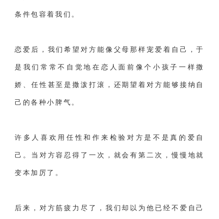
交流沟通
约会
情感语录
情商
两性健康
条件包容着我们。
其他
恋爱后，我们希望对方能像父母那样宠爱着自己，于
是我们常常不自觉地在恋人面前像个小孩子一样撒
娇、任性甚至是撒泼打滚，还期望着对方能够接纳自
己的各种小脾气。
许多人喜欢用任性和作来检验对方是不是真的爱自
己。当对方容忍得了一次，就会有第二次，慢慢地就
变本加厉了。
后来，对方筋疲力尽了，我们却以为他已经不爱自己