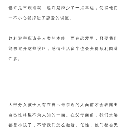
也许是三观造就，也许是缺少了一点幸运，使得他们
财产分割
外遇
分手
第三者
心态
一不小心就掉进了恋爱的误区。
变心
感人
伤感
婚姻问题
脾气
失恋挽救
情绪
时辰八字
爱情的句子
趋利避害应该是人类的本能，而
在恋爱里，只要我们
十二生肖
分手复合
梦见
抽签算命
能够避开这些误区，感情生活多半也会变得顺利圆满
异地恋
明星
气质
美妆
情感挽回
许多。
化妆
挽留前任
避孕
挽回男友
孕妇食谱
挽回老公
产检
家庭暴力
孕中期
经营婚姻
婚姻修复
孕早期
感情挽回
备孕
产后恢复
减肥
月子
婴儿辅食
大部分女孩子只有在自己最亲近的人面前才会表露出
自己性格里不为人知的一面。在父母面前，我们永远
产妇食谱
同性恋
交往
搭讪
光棍节
都是小孩子，不管我们怎么撒娇、任性，他们都会无