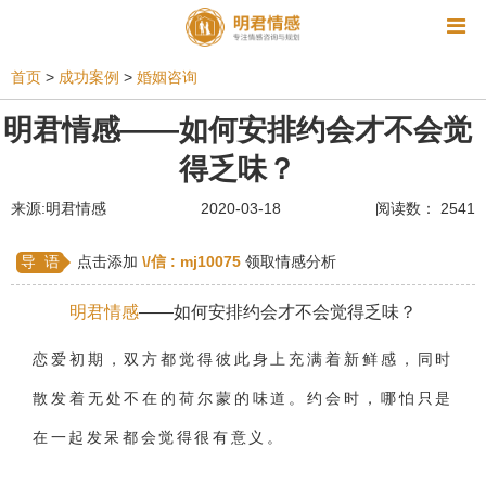
资讯
首页
>
成功案例
>
婚姻咨询
相亲
同性恋
恋爱技巧
挽回爱情
明君情感——如何安排约会才不会觉
得乏味？
挽救婚姻
爱情相关
星座情感
离婚
心情
来源:明君情感
2020-03-18
阅读数： 2541
姻缘测试
美容
怀孕
分娩
交友
感情挽回
双鱼座男生
情感测试
婆媳关系
导 语
点击添加
\/信 :
mj10075
领取情感分析
水瓶座男生
摩羯座男生
射手座男生
明君情感
——如何安排约会才不会觉得乏味？
天蝎座男生
天秤座男生
处女座男生
恋爱初期，双方都觉得彼此身上充满着新鲜感，同时
爱情诗句
狮子座男生
爱情歌曲
爱情图片
散发着无处不在的荷尔蒙的味道。约会时，哪怕只是
爱情小说
巨蟹座男生
爱情电影
双子座男生
在一起发呆都会觉得很有意义。
不和
金牛座男生
白羊座男生
吵架