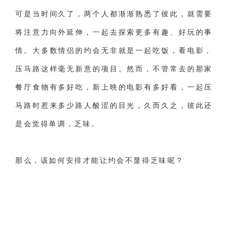
可是当时间久了，两个人都渐渐熟悉了彼此，就需要
财产分割
外遇
分手
第三者
心态
将注意力向外延伸，一起去探索更多有趣、好玩的事
变心
感人
伤感
婚姻问题
脾气
情。大多数情侣的约会无非就是一起吃饭，看电影，
失恋挽救
情绪
时辰八字
爱情的句子
压马路这样毫无新意的项目。然而，不管常去的那家
十二生肖
分手复合
梦见
抽签算命
餐厅食物有多好吃，新上映的电影有多好看，一起压
异地恋
明星
气质
美妆
情感挽回
马路时惹来多少路人酸涩的目光，久而久之，彼此还
化妆
挽留前任
避孕
挽回男友
孕妇食谱
是会觉得单调，乏味。
挽回老公
产检
家庭暴力
孕中期
那么，该如何安排才能让约会不显得乏味呢？
经营婚姻
婚姻修复
孕早期
感情挽回
备孕
产后恢复
减肥
月子
婴儿辅食
产妇食谱
同性恋
交往
搭讪
光棍节