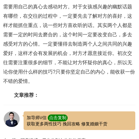
需要用自己的真心去感动对方。对于女孩感兴趣的幽默话题
有哪些，在交往的过程中，一定要先去了解对方的喜好，这
样才能抓住重点，说一些对方喜欢听的话。其实两个人都是
需要一定的时间去磨合的，这个时间一定要改变自己，多去
感受对方的心情。一定要懂得去制造两个人之间共同的兴趣
爱好，这样才会有发展的机会，对方才愿意接近你。初次交
往需要注重很多的细节，不能让对方怀疑你的真心，所以无
论你使用什么样的技巧?只要你坚定自己的内心，能收获一份
不错的爱情。
文章推荐：
加导师\/信
点击复制
获取更多两性技巧 挽回攻略 修复婚姻干货