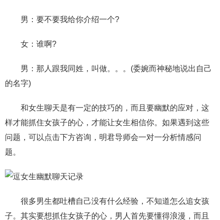
男：要不要我给你介绍一个?
女：谁啊?
男：那人跟我同姓，叫做。。。(委婉而神秘地说出自己
的名字)
和女生聊天是有一定的技巧的，而且要幽默的应对，这
样才能抓住女孩子的心，才能让女生相信你。如果遇到这些
问题，可以点击下方咨询，明君导师会一对一分析情感问
题。
很多男生都吐槽自己没有什么经验，不知道怎么追女孩
子。其实要想抓住女孩子的心，男人首先要懂得浪漫，而且