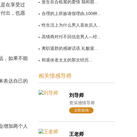
发生在合租屋的爱情 我和朋...
就是在享受过
方付出，也愿
合理的上班族请假理由,100种...
性生活上为什么男人喜欢后入...
高情商对付不回信息男人—经...
离职退群的感谢话语,礼貌退...
远，如果不能
和退休老太太的那次经历...
相关情感导师
来表达自己的
刘导师
资深感情导师
立即咨询
会增加两个人
王老师