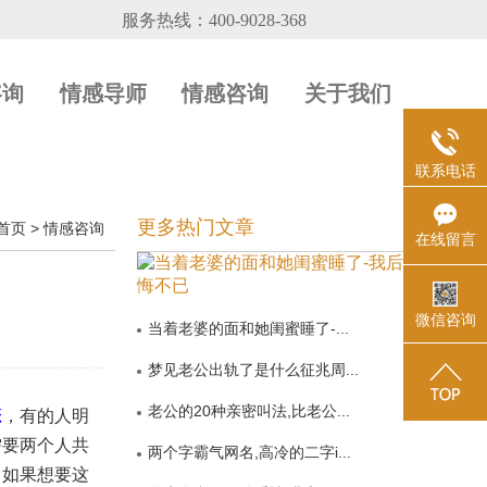
咨询
情感导师
情感咨询
关于我们
联系电话
更多热门文章
首页
>
情感咨询
在线留言
微信咨询
当着老婆的面和她闺蜜睡了-...
梦见老公出轨了是什么征兆周...
老公的20种亲密叫法,比老公...
恋
，有的人明
需要两个人共
两个字霸气网名,高冷的二字i...
。如果想要这