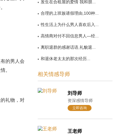
发生在合租屋的爱情 我和朋...
子。
合理的上班族请假理由,100种...
性生活上为什么男人喜欢后入...
高情商对付不回信息男人—经...
离职退群的感谢话语,礼貌退...
和退休老太太的那次经历...
有的男人会
人情。
相关情感导师
刘导师
的礼物，对
资深感情导师
立即咨询
王老师