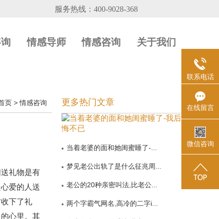
咨询
情感导师
情感咨询
关于我们
联系电话
更多热门文章
首页
>
情感咨询
在线留言
微信咨询
当着老婆的面和她闺蜜睡了-...
梦见老公出轨了是什么征兆周...
间送礼物是有
老公的20种亲密叫法,比老公...
是心爱的人送
方收下了礼
两个字霸气网名,高冷的二字i...
生的心里。其