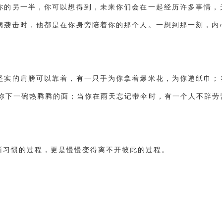
你的另一半，你可以想得到，未来你们会在一起经历许多事情，
病袭击时，他都是在你身旁陪着你的那个人。一想到那一刻，内
坚实的肩膀可以靠着，有一只手为你拿着爆米花，为你递纸巾；
为你下一碗热腾腾的面；当你在雨天忘记带伞时，有一个人不辞劳
渐习惯的过程，更是慢慢变得离不开彼此的过程。