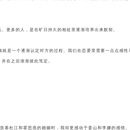
高。更多的人，是在旷日持久的相处里逐渐培养出来默契。
姻就是一个逐渐认定对方的过程。我们在恋爱里需要一点点感性
，并在之后渐渐彼此笃定。
都羡慕杜江和霍思燕的婚姻时，我却更感动于姜山和李娜的感情。