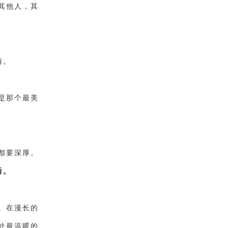
其他人，其
情。
是那个最美
都要深厚。
盾。
。在漫长的
处最温暖的