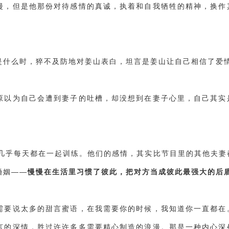
漫，但是他那份对待感情的真诚，执着和自我牺牲的精神，换作
是什么时，猝不及防地对姜山表白，坦言是姜山让自己相信了爱
原以为自己会遭到妻子的吐槽，却没想到在妻子心里，自己其实
人几乎每天都在一起训练。他们的感情，其实比节目里的其他夫妻
婚姻——
慢慢在生活里习惯了彼此，把对方当成彼此最强大的后
需要说太多的甜言蜜语，在我需要你的时候，我知道你一直都在
言的深情，胜过许许多多需要精心制造的浪漫。那是一种内心深