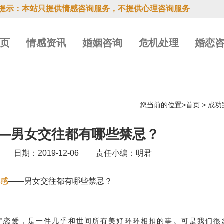
提示：本站只提供情感咨询服务，不提供心理咨询服务
首页
情感资讯
婚姻咨询
危机处理
婚恋
您当前的位置>
首页
>
成功
—男女交往都有哪些禁忌？
日期：2019-12-06
责任小编：明君
情感
——男女交往都有哪些禁忌？
”
恋爱，是一件几乎和世间所有美好环环相扣的事。可是我们很