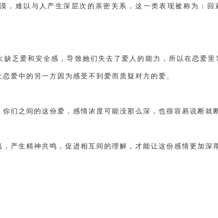
漠，难以与人产生深层次的亲密关系，这一类表现被称为：回
大缺乏爱和安全感，导致她们失去了爱人的能力，所以在恋爱里
让恋爱中的另一方因为感受不到爱而质疑对方的爱。
，你们之间的这份爱，感情浓度可能没那么深，也很容易说断就
流，产生精神共鸣，促进相互间的理解，才能让这份感情更加深