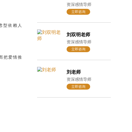
资深感情导师
立即咨询
虑型依赖人
刘双明老师
。
资深感情导师
立即咨询
而把爱情推
刘老师
资深感情导师
立即咨询