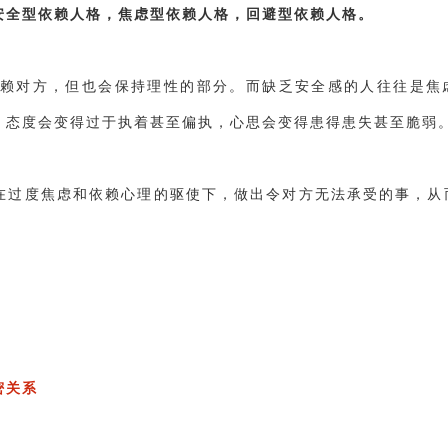
安全型依赖人格，焦虑型依赖人格，回避型依赖人格。
依赖对方，但也会保持理性的部分。而缺乏安全感的人往往是焦
，态度会变得过于执着甚至偏执，心思会变得患得患失甚至脆弱
在过度焦虑和依赖心理的驱使下，做出令对方无法承受的事，从
密关系