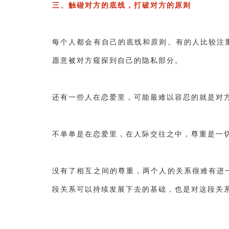
三、触碰对方的底线，打破对方的原则
每个人都会有自己的底线和原则。有的人比较注
愿意被对方窥探到自己的隐私部分。
还有一些人在恋爱里，可能最难以容忍的就是对
不单单是在恋爱里，在人际交往之中，尊重是一
没有了相互之间的尊重，两个人的关系很难有进
段关系可以持续发展下去的基础，也是对这段关