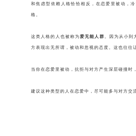
和焦虑型依赖人格恰恰相反，在恋爱里被动，冷
格。
这类人格的人也被称为
爱无能人群
。因为从小到
方表现出无所谓，被动和忽视的态度。这也往往
当你在恋爱里被动，抗拒与对方产生深层碰撞时
建议这种类型的人在恋爱中，尽可能多与对方交