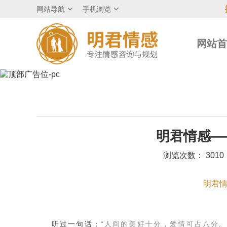
网站导航
手机浏览
网站
明君情感—
浏览次数： 3010
明君
听过一句话：
“人间的美好十分，爱情可占八分。