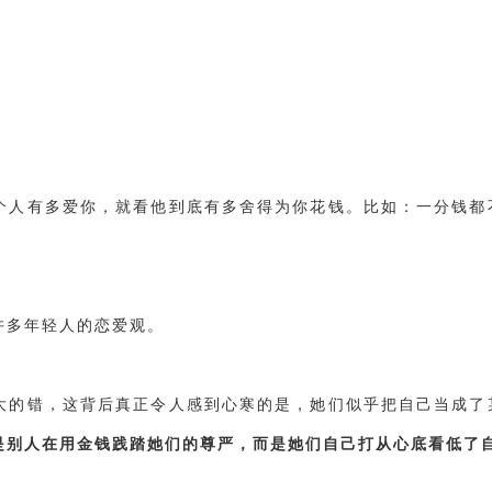
个人有多爱你，就看他到底有多舍得为你花钱。比如：一分钱都
许多年轻人的恋爱观。
大的错，这背后真正令人感到心寒的是，她们似乎把自己当成了
是别人在用金钱践踏她们的尊严，而是她们自己打从心底看低了