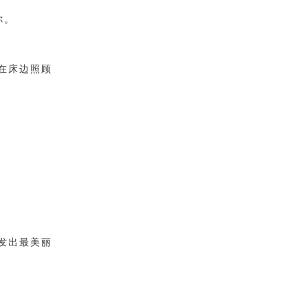
你。
在床边照顾
发出最美丽