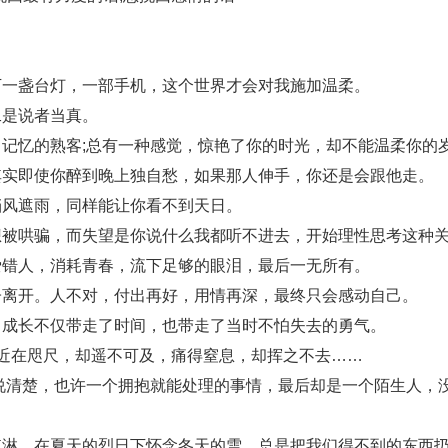
一盏台灯，一部手机，这个世界才会对我施加温柔。
是说者当真。
忆的熟客;总有一种感觉，惊艳了你的时光，却不能温柔你的
实即使你醉到晚上独自愁，如果那人伸手，你还是会跟他走。
风遮雨，同样能让你看不到天日。
哄骗，而失望是你说什么我都听不进去，开始理性思考这种关
错人，消耗青春，流下足够的眼泪，最后一无所有。
离开。人不对，付出再好，用情再深，最终只会感动自己。
成长不仅带走了时间，也带走了当时不怕失去的勇气。
在咫尺，却遥不可及，痛得窒息，却挥之不去……
清楚，也许一个拥抱就能处理的事情，最后却是一个陌生人，
，在夏天的烈日下怀念冬天的雪，总是把我们得不到的东西扔