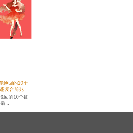
挽回的10个征
...