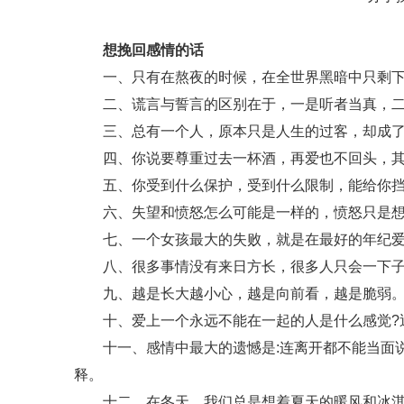
想挽回感情的话
一、只有在熬夜的时候，在全世界黑暗中只剩下
二、谎言与誓言的区别在于，一是听者当真，二
三、总有一个人，原本只是人生的过客，却成了记
四、你说要尊重过去一杯酒，再爱也不回头，其
五、你受到什么保护，受到什么限制，能给你挡
六、失望和愤怒怎么可能是一样的，愤怒只是想被
七、一个女孩最大的失败，就是在最好的年纪爱
八、很多事情没有来日方长，很多人只会一下子
九、越是长大越小心，越是向前看，越是脆弱。
十、爱上一个永远不能在一起的人是什么感觉?近
十一、感情中最大的遗憾是:连离开都不能当面说
释。
十二、在冬天，我们总是想着夏天的暖风和冰淇淋