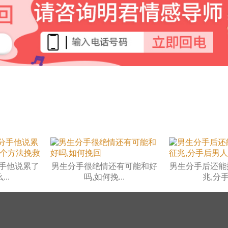
手他说累了
男生分手很绝情还有可能和好
男生分手后还能
..
吗,如何挽...
兆,分手后