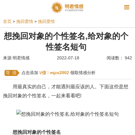
资讯
首页
>
挽回爱情
>
挽回爱情
相亲
同性恋
恋爱技巧
挽回爱情
想挽回对象的个性签名,给对象的个
性签名短句
挽救婚姻
爱情相关
星座情感
离婚
心情
来源:明君情感
2022-07-18
阅读数： 942
姻缘测试
美容
怀孕
分娩
交友
感情挽回
双鱼座男生
情感测试
婆媳关系
导 语
点击添加
\/信 :
mjzx2002
领取情感分析
水瓶座男生
摩羯座男生
射手座男生
用最真实的自己，才能遇到最应该的人。下面这些是想
挽回对象的个性签名，一起来看看吧!
天蝎座男生
天秤座男生
处女座男生
爱情诗句
狮子座男生
爱情歌曲
爱情图片
爱情小说
巨蟹座男生
爱情电影
双子座男生
想挽回对象的个性签名
不和
金牛座男生
白羊座男生
吵架