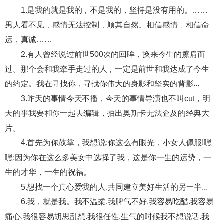
1.是我的就是我的，不是我的，坚持是没有用的。……
财产分割
外遇
分手
第三者
心态
男人看不见，感情无法控制，顺其自然。相信感情，相信命
变心
感人
伤感
婚姻问题
脾气
运，真诚……
2.有人曾经说过前世500次的回眸，换来今生的擦肩而
失恋挽救
情绪
时辰八字
爱情的句子
过。那个会和我牵手走过的人，一定是前世和我达成了今生
十二生肖
分手复合
梦见
抽签算命
的约定。我在寻找你，寻找你伟大的身影和坚实的背影...
3.昨天的事情今天不播，今天的事情导演也不叫cut，明
异地恋
明星
气质
美妆
情感挽回
天的事我要和你一起去编辑，拍出奥斯卡无法企及的经典大
化妆
挽留前任
避孕
挽回男友
孕妇食谱
片。
挽回老公
产检
家庭暴力
孕中期
4.首先为你鼓掌，我想说:你这么有眼光，小女人佩服!嘿
嘿;因为你在这么多美女中选择了我，这是你一生的运势，一
经营婚姻
婚姻修复
孕早期
感情挽回
生的才华，一生的祝福。
备孕
产后恢复
减肥
月子
婴儿辅食
5.想找一个真心爱我的人.共同建立美好生活的另一半...
产妇食谱
同性恋
交往
搭讪
光棍节
6.我，就是我。我不温柔.我脾气不好.我容易吃醋.我容易
痛心.我很容易胡思乱想.我很任性.生气的时候我不想说话.我