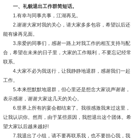
一、礼貌退出工作群简短话。
财产分割
外遇
分手
第三者
心态
1.有幸与同事共事，江湖再见。
变心
感人
伤感
婚姻问题
脾气
2.谢谢大家对我的关心，请大家多多包容，希望以后还
能有缘再见面。
失恋挽救
情绪
时辰八字
爱情的句子
3.亲爱的同事们，感谢一路上对我工作的相互支持与配
十二生肖
分手复合
梦见
抽签算命
合，希望在未来的日子里，大家的工作顺利，不要忘记经常
联系。
异地恋
明星
气质
美妆
情感挽回
4.大家不必为我送行，让我静静地退群，感谢我们一起
化妆
挽留前任
避孕
挽回男友
孕妇食谱
工作。
挽回老公
产检
家庭暴力
孕中期
5.本来想默默地退群，但心里还是想念大家说声谢谢，
表示感谢，谢谢大家这几天的关心。
经营婚姻
婚姻修复
孕早期
感情挽回
6.世界上所有的宴会都结束了。我很感激我来过这里，
备孕
产后恢复
减肥
月子
婴儿辅食
让我认识你。然而，由于某些原因，我想退出这个团体。希
产妇食谱
同性恋
交往
搭讪
光棍节
望大家以后越来越好!
7.我退出了小组，请不要再联系我，也不要担心我，我