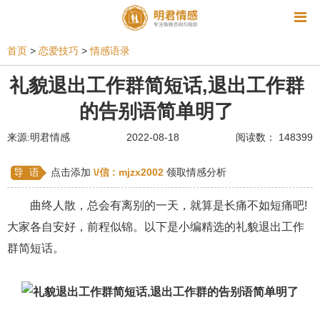
资讯
首页
>
恋爱技巧
>
情感语录
相亲
同性恋
恋爱技巧
挽回爱情
礼貌退出工作群简短话,退出工作群
的告别语简单明了
挽救婚姻
爱情相关
星座情感
离婚
心情
来源:明君情感
2022-08-18
阅读数： 148399
姻缘测试
美容
怀孕
分娩
交友
感情挽回
双鱼座男生
情感测试
婆媳关系
导 语
点击添加
\/信 :
mjzx2002
领取情感分析
水瓶座男生
摩羯座男生
射手座男生
曲终人散，总会有离别的一天，就算是长痛不如短痛吧!
大家各自安好，前程似锦。以下是小编精选的礼貌退出工作
天蝎座男生
天秤座男生
处女座男生
群简短话。
爱情诗句
狮子座男生
爱情歌曲
爱情图片
爱情小说
巨蟹座男生
爱情电影
双子座男生
不和
金牛座男生
白羊座男生
吵架