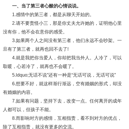
一、当了第三者心酸的心情说说。
财产分割
外遇
分手
第三者
心态
1.感情中的第三者，都是从聊天开始的。
变心
感人
伤感
婚姻问题
脾气
2.请不要责怪小三，那是你丈夫允许她的，证明他心里
没有你，他不会在意你的感受。
失恋挽救
情绪
时辰八字
爱情的句子
3.如果两个人之间没有第三者，他们永远不会吵架。一
十二生肖
分手复合
梦见
抽签算命
旦有了第三者，就再也回不去了!
4.就是我把你当爱人，你却把我当外人。人冷了，可以
异地恋
明星
气质
美妆
情感挽回
取暖，心若冷了，就再也不会暖了。
化妆
挽留前任
避孕
挽回男友
孕妇食谱
5.ldquo;无话不说”还有一种是“无话可说，无话可说”
挽回老公
产检
家庭暴力
孕中期
6.想要不好，就这样渐行渐远，空有婚姻的形式，却没
有婚姻的内容。
经营婚姻
婚姻修复
孕早期
感情挽回
7.如果有问题，坚持下去，改变一点。任何离开的成年
备孕
产后恢复
减肥
月子
婴儿辅食
人都可以，但孩子不能。
产妇食谱
同性恋
交往
搭讪
光棍节
8.而影响对方的感情，互相指责，看不到对方的优点，
除了互相指责，就没有更多的交流。