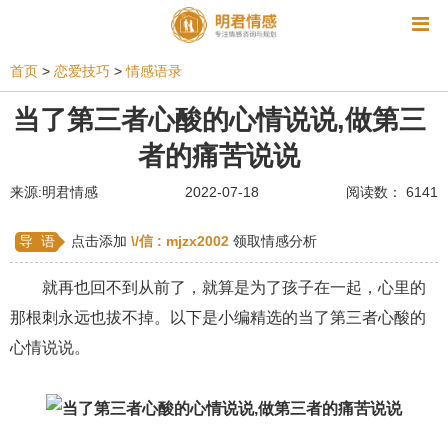
资讯
首页
>
恋爱技巧
>
情感语录
相亲
同性恋
恋爱技巧
挽回爱情
当了第三者心酸的心情说说,做第三
者的痛苦说说
挽救婚姻
爱情相关
星座情感
离婚
心情
来源:明君情感
2022-07-18
阅读数： 6141
姻缘测试
美容
怀孕
分娩
交友
感情挽回
双鱼座男生
情感测试
婆媳关系
导 语
点击添加
\/信 :
mjzx2002
领取情感分析
水瓶座男生
摩羯座男生
射手座男生
就再也回不到从前了，就算是为了孩子在一起，心里的
那根刺永远也拔不掉。以下是小编精选的当了第三者心酸的
天蝎座男生
天秤座男生
处女座男生
心情说说。
爱情诗句
狮子座男生
爱情歌曲
爱情图片
爱情小说
巨蟹座男生
爱情电影
双子座男生
不和
金牛座男生
白羊座男生
吵架