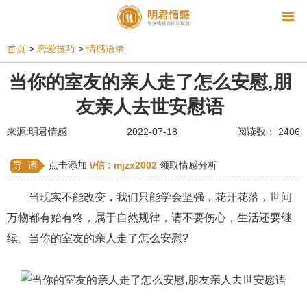
资讯
首页
>
恋爱技巧
>
情感语录
相亲
同性恋
恋爱技巧
挽回爱情
当你的室友的亲人走了怎么安慰,朋
友亲人去世安慰语
挽救婚姻
爱情相关
星座情感
离婚
心情
来源:明君情感
2022-07-18
阅读数： 2406
姻缘测试
美容
怀孕
分娩
交友
感情挽回
双鱼座男生
情感测试
婆媳关系
导 语
点击添加
\/信 :
mjzx2002
领取情感分析
水瓶座男生
摩羯座男生
射手座男生
当现实不能改变，我们只能学会坚强，花开花落，世间
万物都有始有终，属于自然规律，请不要伤心，生活还要继
天蝎座男生
天秤座男生
处女座男生
续。当你的室友的亲人走了怎么安慰?
爱情诗句
狮子座男生
爱情歌曲
爱情图片
爱情小说
巨蟹座男生
爱情电影
双子座男生
不和
金牛座男生
白羊座男生
吵架