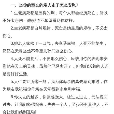
一、当你的室友的亲人走了怎么安慰?
财产分割
外遇
分手
第三者
心态
1.生老病死都是应得的啊，每个人都会经历死亡，所以
变心
感人
伤感
婚姻问题
脾气
不好太悲伤，他/她也不希望看到你这样。
2.生老病死是自然规律，死亡是她最后的规律，不必太
失恋挽救
情绪
时辰八字
爱情的句子
伤心。
十二生肖
分手复合
梦见
抽签算命
3.她老人家松了一口气，去享受幸福，人死不能复生，
奶奶在天灵当然不希望儿孙们这么伤心。
异地恋
明星
气质
美妆
情感挽回
4.人死不能复活，不要那么伤心，应该用你的表现来安
化妆
挽留前任
避孕
挽回男友
孕妇食谱
慰他在天上的灵魂，虽然他已经离开了，但我们活着的人还
挽回老公
产检
家庭暴力
孕中期
是要好好生活。
5.人生要经历这一刻，我为你母亲的离去感到难过，作
经营婚姻
婚姻修复
孕早期
感情挽回
为朋友我祝福你母亲在天堂得到永生和幸福。
备孕
产后恢复
减肥
月子
婴儿辅食
6.你失去的越多，你就越强大。让过去过去，无法挽回
产妇食谱
同性恋
交往
搭讪
光棍节
过去。让我们坚强起来，失去一个人，至少还有其他人，不
会让我们感到孤独!