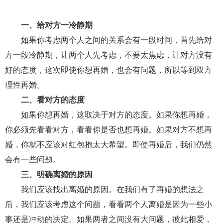
财产分割
外遇
分手
第三者
心态
一、给对方一冷静期
变心
感人
伤感
婚姻问题
脾气
如果你考虑两个人之间的关系会有一段时间，首先给对
方一段冷静期，让两个人先考虑，不要太焦虑，让对方没有
失恋挽救
情绪
时辰八字
爱情的句子
好的态度，这次即使你想再婚，也会有问题，所以等到双方
十二生肖
分手复合
梦见
抽签算命
理性再婚。
二、看对方的态度
异地恋
明星
气质
美妆
情感挽回
如果你想再婚，这取决于对方的态度。如果你想再婚，
化妆
挽留前任
避孕
挽回男友
孕妇食谱
你必须先看看对方，看看你是否也想再婚。如果对方不想再
挽回老公
产检
家庭暴力
孕中期
婚，你就不应该对红包抱太大希望。即使再婚后，我们仍然
会有一些问题。
经营婚姻
婚姻修复
孕早期
感情挽回
三、明确离婚的原因
备孕
产后恢复
减肥
月子
婴儿辅食
我们应该找出离婚的原因。在我们有了再婚的想法之
产妇食谱
同性恋
交往
搭讪
光棍节
后，我们应该考虑这个问题，看看两个人离婚是因为一些小
事还是冲动的决定。如果两者之间没有大问题，彼此相爱，