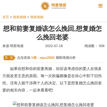
资讯
首页
>
挽救婚姻
>
挽救婚姻
相亲
同性恋
恋爱技巧
挽回爱情
想和前妻复婚该怎么挽回,想复婚怎
么挽回老婆
挽救婚姻
爱情相关
星座情感
离婚
心情
来源:明君情感
2022-07-18
阅读数： 936
姻缘测试
美容
怀孕
分娩
交友
感情挽回
双鱼座男生
情感测试
婆媳关系
导 语
点击添加
\/信 :
mjzx2002
领取情感分析
水瓶座男生
摩羯座男生
射手座男生
如果你想和你的前妻再婚，你应该考虑你的爱人在很多
方面改变主意的原因。每一次欺骗都像是在你心中割下旧伤
天蝎座男生
天秤座男生
处女座男生
疤。没有人能干涉两个人的决定。以下是想复婚怎么挽回老
爱情诗句
狮子座男生
爱情歌曲
爱情图片
婆的相关内容，一起来看看吧!
爱情小说
巨蟹座男生
爱情电影
双子座男生
不和
金牛座男生
白羊座男生
吵架