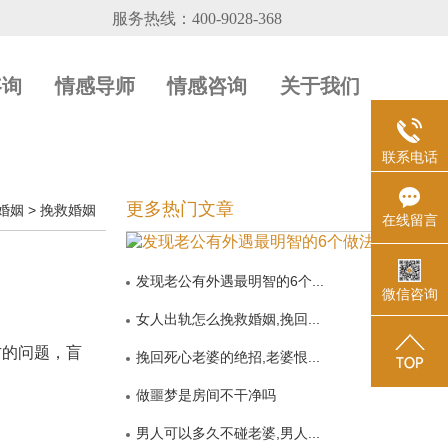
咨询
情感导师
情感咨询
关于我们
联系电话
更多热门文章
婚姻
>
挽救婚姻
在线留言
发现老公有外遇最明智的6个...
微信咨询
女人出轨怎么挽救婚姻,挽回...
的问题，盲
挽回死心老婆的绝招,老婆恨...
做噩梦是房间不干净吗
男人可以多久不碰老婆,男人...