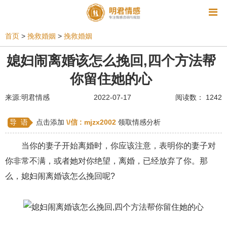
资讯
首页
>
挽救婚姻
>
挽救婚姻
相亲
同性恋
恋爱技巧
挽回爱情
媳妇闹离婚该怎么挽回,四个方法帮
你留住她的心
挽救婚姻
爱情相关
星座情感
离婚
心情
来源:明君情感
2022-07-17
阅读数： 1242
姻缘测试
美容
怀孕
分娩
交友
感情挽回
双鱼座男生
情感测试
婆媳关系
导 语
点击添加
\/信 :
mjzx2002
领取情感分析
水瓶座男生
摩羯座男生
射手座男生
当你的妻子开始离婚时，你应该注意，表明你的妻子对
你非常不满，或者她对你绝望，离婚，已经放弃了你。那
天蝎座男生
天秤座男生
处女座男生
么，媳妇闹离婚该怎么挽回呢?
爱情诗句
狮子座男生
爱情歌曲
爱情图片
爱情小说
巨蟹座男生
爱情电影
双子座男生
不和
金牛座男生
白羊座男生
吵架