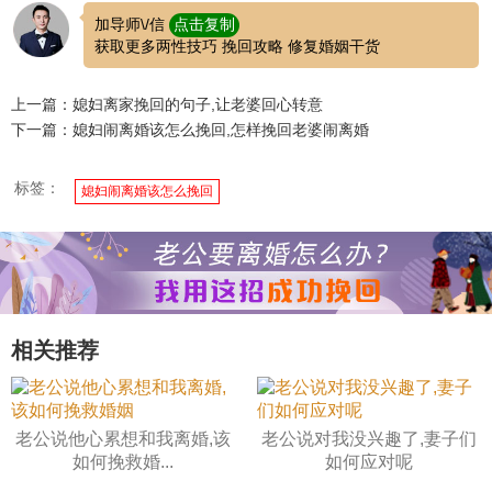
加导师\/信
点击复制
获取更多两性技巧 挽回攻略 修复婚姻干货
上一篇：媳妇离家挽回的句子,让老婆回心转意
下一篇：媳妇闹离婚该怎么挽回,怎样挽回老婆闹离婚
标签：
媳妇闹离婚该怎么挽回
相关推荐
老公说他心累想和我离婚,该
老公说对我没兴趣了,妻子们
如何挽救婚...
如何应对呢