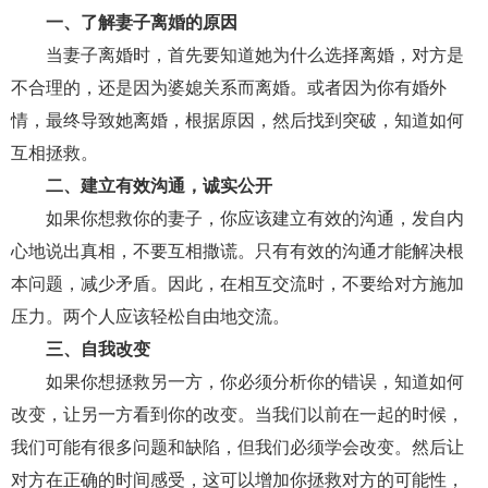
一、了解妻子离婚的原因
财产分割
外遇
分手
第三者
心态
当妻子离婚时，首先要知道她为什么选择离婚，对方是
变心
感人
伤感
婚姻问题
脾气
不合理的，还是因为婆媳关系而离婚。或者因为你有婚外
情，最终导致她离婚，根据原因，然后找到突破，知道如何
失恋挽救
情绪
时辰八字
爱情的句子
互相拯救。
十二生肖
分手复合
梦见
抽签算命
二、建立有效沟通，诚实公开
如果你想救你的妻子，你应该建立有效的沟通，发自内
异地恋
明星
气质
美妆
情感挽回
心地说出真相，不要互相撒谎。只有有效的沟通才能解决根
化妆
挽留前任
避孕
挽回男友
孕妇食谱
本问题，减少矛盾。因此，在相互交流时，不要给对方施加
挽回老公
产检
家庭暴力
孕中期
压力。两个人应该轻松自由地交流。
三、自我改变
经营婚姻
婚姻修复
孕早期
感情挽回
如果你想拯救另一方，你必须分析你的错误，知道如何
备孕
产后恢复
减肥
月子
婴儿辅食
改变，让另一方看到你的改变。当我们以前在一起的时候，
产妇食谱
同性恋
交往
搭讪
光棍节
我们可能有很多问题和缺陷，但我们必须学会改变。然后让
对方在正确的时间感受，这可以增加你拯救对方的可能性，