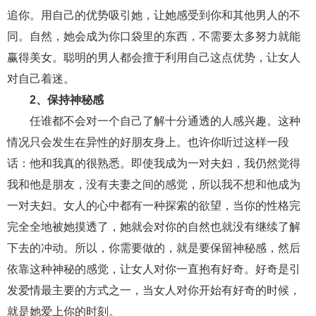
交流沟通
约会
情感语录
情商
两性健康
追你。用自己的优势吸引她，让她感受到你和其他男人的不
其他
同。自然，她会成为你口袋里的东西，不需要太多努力就能
赢得美女。聪明的男人都会擅于利用自己这点优势，让女人
对自己着迷。
2、保持神秘感
任谁都不会对一个自己了解十分通透的人感兴趣。这种
情况只会发生在异性的好朋友身上。也许你听过这样一段
话：他和我真的很熟悉。即使我成为一对夫妇，我仍然觉得
我和他是朋友，没有夫妻之间的感觉，所以我不想和他成为
一对夫妇。女人的心中都有一种探索的欲望，当你的性格完
完全全地被她摸透了，她就会对你的自然也就没有继续了解
下去的冲动。所以，你需要做的，就是要保留神秘感，然后
依靠这种神秘的感觉，让女人对你一直抱有好奇。好奇是引
发爱情最主要的方式之一，当女人对你开始有好奇的时候，
就是她爱上你的时刻。