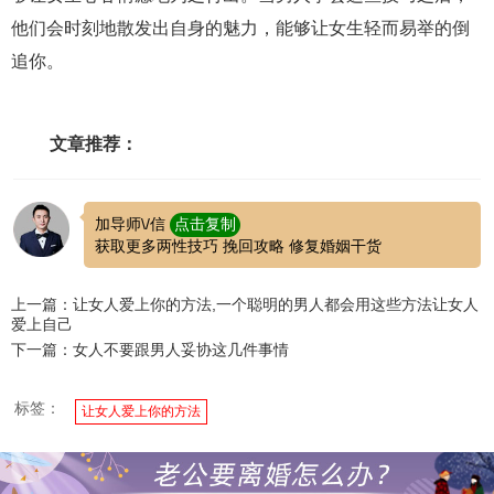
他们会时刻地散发出自身的魅力，能够让女生轻而易举的倒
追你。
文章推荐：
加导师\/信
点击复制
获取更多两性技巧 挽回攻略 修复婚姻干货
上一篇：让女人爱上你的方法,一个聪明的男人都会用这些方法让女人
爱上自己
下一篇：女人不要跟男人妥协这几件事情
标签：
让女人爱上你的方法