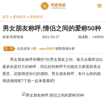
资讯
首页
>
爱情相关
>
爱情相关
相亲
同性恋
恋爱技巧
挽回爱情
男女朋友称呼,情侣之间的爱称50种
挽救婚姻
爱情相关
星座情感
离婚
心情
来源:明君情感
2021-03-27
阅读数： 140830
姻缘测试
美容
怀孕
分娩
交友
导 语
点击添加
\/信 :
mjzx2002
领取情感分析
感情挽回
双鱼座男生
情感测试
婆媳关系
男女朋友称呼有哪些?在男女朋友之间，每天从嘴里说出
水瓶座男生
摩羯座男生
射手座男生
最多的是对方的称呼，所以好的称呼不仅能在大家面前表达
爱意，还能增进你们的感情。男女朋友称呼，有什么样的能
天蝎座男生
天秤座男生
处女座男生
增进感情呢?下面一起来看看吧!
爱情诗句
狮子座男生
爱情歌曲
爱情图片
爱情小说
巨蟹座男生
爱情电影
双子座男生
不和
金牛座男生
白羊座男生
吵架