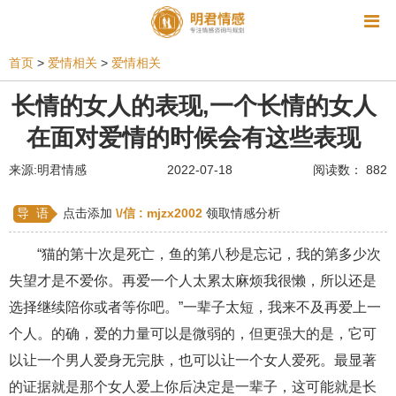
资讯
首页
>
爱情相关
>
爱情相关
相亲
同性恋
恋爱技巧
挽回爱情
长情的女人的表现,一个长情的女人
在面对爱情的时候会有这些表现
挽救婚姻
爱情相关
星座情感
离婚
心情
来源:明君情感
2022-07-18
阅读数： 882
姻缘测试
美容
怀孕
分娩
交友
感情挽回
双鱼座男生
情感测试
婆媳关系
导 语
点击添加
\/信 :
mjzx2002
领取情感分析
水瓶座男生
摩羯座男生
射手座男生
“猫的第十次是死亡，鱼的第八秒是忘记，我的第多少次
失望才是不爱你。再爱一个人太累太麻烦我很懒，所以还是
天蝎座男生
天秤座男生
处女座男生
选择继续陪你或者等你吧。”一辈子太短，我来不及再爱上一
爱情诗句
狮子座男生
爱情歌曲
爱情图片
个人。的确，爱的力量可以是微弱的，但更强大的是，它可
爱情小说
巨蟹座男生
爱情电影
双子座男生
以让一个男人爱身无完肤，也可以让一个女人爱死。最显著
的证据就是那个女人爱上你后决定是一辈子，这可能就是长
不和
金牛座男生
白羊座男生
吵架