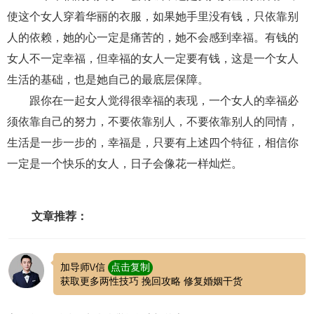
使这个女人穿着华丽的衣服，如果她手里没有钱，只依靠别
人的依赖，她的心一定是痛苦的，她不会感到幸福。有钱的
女人不一定幸福，但幸福的女人一定要有钱，这是一个女人
生活的基础，也是她自己的最底层保障。
跟你在一起女人觉得很幸福的表现，一个女人的幸福必
须依靠自己的努力，不要依靠别人，不要依靠别人的同情，
生活是一步一步的，幸福是，只要有上述四个特征，相信你
一定是一个快乐的女人，日子会像花一样灿烂。
文章推荐：
加导师\/信
点击复制
获取更多两性技巧 挽回攻略 修复婚姻干货