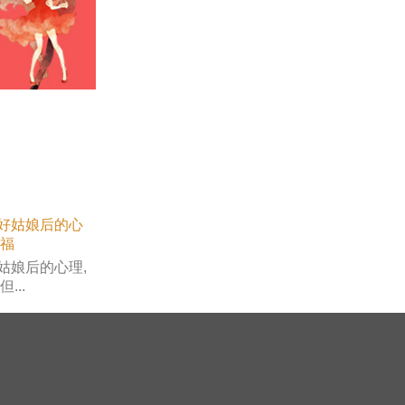
姑娘后的心理,
...