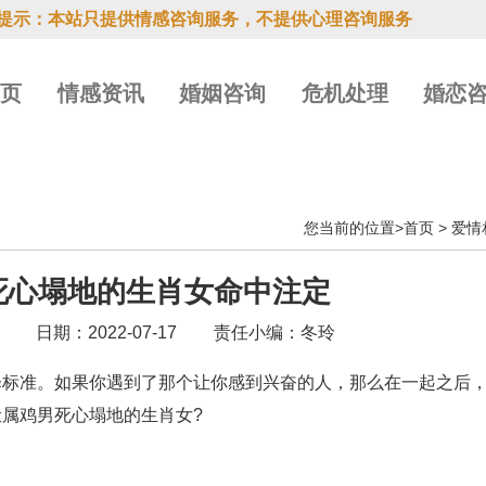
提示：本站只提供情感咨询服务，不提供心理咨询服务
首页
情感资讯
婚姻咨询
危机处理
婚恋
您当前的位置>
首页
>
爱情
死心塌地的生肖女命中注定
4
日期：2022-07-17
责任小编：冬玲
准。如果你遇到了那个让你感到兴奋的人，那么在一起之后，
属鸡男死心塌地的生肖女?