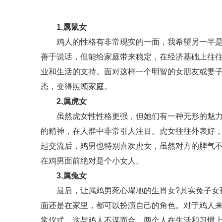
1.属鼠女
鸡人的性格有非常现实的一面，我希望另一半是一
善于说话，但能给家庭带来稳定，在经济基础上往
业和生活的支持。面对这样一个明智的女朋友或妻
态，变得照顾家庭。
2.属虎女
虽然虎女性性格更强，但她们有一种无形的魅力。
的精神，在人群中非常引人注目。虎女往往外表好
起交流后，鸡男也特别喜欢虎女，虽然对方的脾气
在鸡男面前绝对是个小女人。
3.属兔女
最后，让属鸡男死心塌地的生肖女?其实兔子女孩
面还是在家里，都可以扮演自己的角色。对于鸡人
常仪式，这与鸡人不谋而合。两个人在生活和习惯