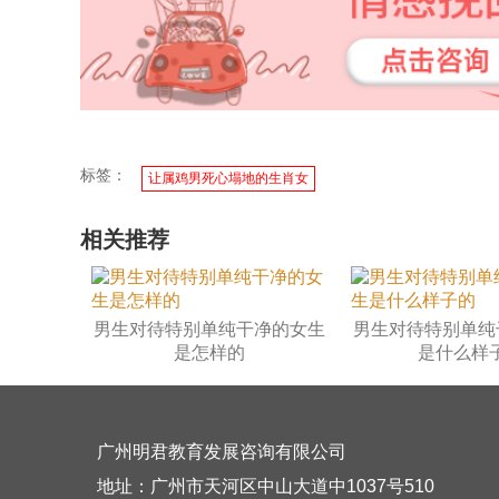
标签：
让属鸡男死心塌地的生肖女
相关推荐
男生对待特别单纯干净的女生
男生对待特别单纯
是怎样的
是什么样子.
广州明君教育发展咨询有限公司
地址：广州市天河区中山大道中1037号510