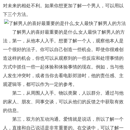
对未来的相处不利。如果你想更加了解一个男人，可以用以
财产分割
外遇
分手
第三者
心态
下三个方法。
变心
感人
伤感
婚姻问题
脾气
了解男人的喜好最重要的是什么,女人最快了解男人的方
失恋挽救
情绪
时辰八字
爱情的句子
法，第一，从他本人入手。想要了解一个人，观察他本人是
十二生肖
分手复合
梦见
抽签算命
一个很好的法子。你可以自己创造一些机会。即使你很难创
造这样的机会，你也可以从观察到的一些反应和处理事情的
异地恋
明星
气质
美妆
情感挽回
方式中抓住一些一起体验和体验事情的现在。例如，当与他
化妆
挽留前任
避孕
挽回男友
孕妇食谱
人发生冲突时，或者当你去看电影郊游时，他的责任感、主
挽回老公
产检
家庭暴力
孕中期
观逻辑等，都可以作为一定的参考。
第二，从周围人入手。物以类聚，人以群分。通过与他
经营婚姻
婚姻修复
孕早期
感情挽回
的家人、朋友、同事交谈，可以从他们的反馈之中获取有效
备孕
产后恢复
减肥
月子
婴儿辅食
的信息。
产妇食谱
同性恋
交往
搭讪
光棍节
第三，双方的互动沟通。爱情就是说话，所以了解一个
人，直接和自己说话是非常重要的。在交谈中，可以了解一