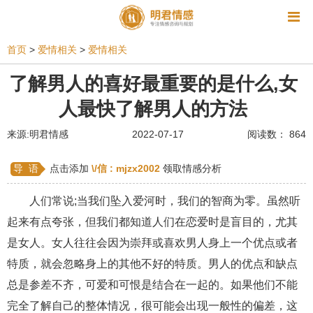
资讯
首页
>
爱情相关
>
爱情相关
相亲
同性恋
恋爱技巧
挽回爱情
了解男人的喜好最重要的是什么,女
人最快了解男人的方法
挽救婚姻
爱情相关
星座情感
离婚
心情
来源:明君情感
2022-07-17
阅读数： 864
姻缘测试
美容
怀孕
分娩
交友
感情挽回
双鱼座男生
情感测试
婆媳关系
导 语
点击添加
\/信 :
mjzx2002
领取情感分析
水瓶座男生
摩羯座男生
射手座男生
人们常说;当我们坠入爱河时，我们的智商为零。虽然听
起来有点夸张，但我们都知道人们在恋爱时是盲目的，尤其
天蝎座男生
天秤座男生
处女座男生
是女人。女人往往会因为崇拜或喜欢男人身上一个优点或者
爱情诗句
狮子座男生
爱情歌曲
爱情图片
特质，就会忽略身上的其他不好的特质。男人的优点和缺点
爱情小说
巨蟹座男生
爱情电影
双子座男生
总是参差不齐，可爱和可恨是结合在一起的。如果他们不能
完全了解自己的整体情况，很可能会出现一般性的偏差，这
不和
金牛座男生
白羊座男生
吵架