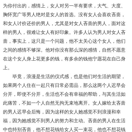
为你付出的，感情上，女人对另一半有要求，大气、大度、
财产分割
外遇
分手
第三者
心态
胸怀宽广等男人绝对是女人的首选。没有女人会喜欢吝啬，
变心
感人
伤感
婚姻问题
脾气
和女人讨价还价的男人，尤其是对女人吝啬的男人，面对这
样的男人，很难让女人有好印象。许多人认为男人对女人吝
失恋挽救
情绪
时辰八字
爱情的句子
啬，事实上，这只是一个问题，他不太关心这个女人，他们
十二生肖
分手复合
梦见
抽签算命
之间的感情不够深。他对你没有那么深的感情，自然不愿意
在这个女人身上花更多的钱，有多余的钱他宁愿花在自己身
异地恋
明星
气质
美妆
情感挽回
上。
化妆
挽留前任
避孕
挽回男友
孕妇食谱
毕竟，浪漫是生活的仪式感，也是他们对生活的期望，
挽回老公
产检
家庭暴力
孕中期
如果两个人住在一起只有日常必需品，那么这两个人迟早会
分开，即使不分开，生活也不会有幸福的帮助，与其生活如
经营婚姻
婚姻修复
孕早期
感情挽回
此痛苦，不如一个人自然无拘无束地离开。女人嫁给太吝啬
备孕
产后恢复
减肥
月子
婴儿辅食
的男人迟早会后悔，因为这样的女人她感觉不到浪漫和幸
产妇食谱
同性恋
交往
搭讪
光棍节
福，因为她感觉不到男人的努力和主动。吝啬的男人在生活
中也特别吝啬，他不想花钱给女人买一束花，他也不想花钱