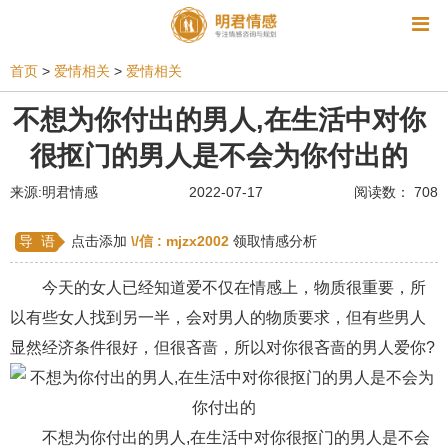
资讯
首页
>
爱情相关
>
爱情相关
相亲
同性恋
恋爱技巧
挽回爱情
不想为你付出的男人,在生活中对你
很抠门的男人是不会为你付出的
挽救婚姻
爱情相关
星座情感
离婚
心情
来源:明君情感
2022-07-17
阅读数： 708
姻缘测试
美容
怀孕
分娩
交友
感情挽回
双鱼座男生
情感测试
婆媳关系
导 语
点击添加
\/信 :
mjzx2002
领取情感分析
水瓶座男生
摩羯座男生
射手座男生
今天的女人已经知道爱不仅在情感上，物质很重要，所
以有些女人找到另一半，会对男人的物质要求，但有些男人
天蝎座男生
天秤座男生
处女座男生
显然经济条件很好，但很吝啬，所以对你很吝啬的男人爱你?
爱情诗句
狮子座男生
爱情歌曲
爱情图片
爱情小说
巨蟹座男生
爱情电影
双子座男生
不想为你付出的男人,在生活中对你很抠门的男人是不会
不和
金牛座男生
白羊座男生
吵架