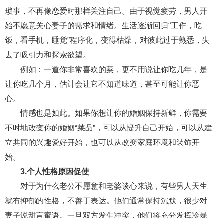
交流沟通
约会
情感语录
情商
两性健康
琐事，不再像恋爱时那样关注自己。由于视觉疲劳，男人开
其他
始不愿意关心妻子的需求和情绪。生活逐渐回归“工作，吃
饭，看手机，睡觉”程序化，变得枯燥，对彼此过于熟悉，失
去了吸引力和探索欲望。
例如：一道你非常喜欢的菜，更不用说让你吃几年，是
让你吃几个月，估计会让它不知道味道，甚至可能让你恶
心。
情感也是如此。如果你想让你的婚姻保持新鲜，你需要
不时地改变你的婚姻“菜品”，可以从提升自己开始，可以从建
立共同的兴趣爱好开始，也可以从改变家庭环境和装饰开
始。
3.个人性格原因促使
对于为什么老公不愿意和老婆谈心来说，有些男人天生
就有抑郁的性格，不善于表达。他们通常保持沉默，很少对
妻子说甜言蜜语。一旦双方发生冲突，他们将充分发挥冷暴