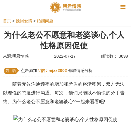
资讯
首页
>
挽回爱情
>
婚姻问题
相亲
同性恋
恋爱技巧
挽回爱情
为什么老公不愿意和老婆谈心,个人
性格原因促使
挽救婚姻
爱情相关
星座情感
离婚
心情
来源:明君情感
2022-07-17
阅读数： 3899
姻缘测试
美容
怀孕
分娩
交友
感情挽回
双鱼座男生
情感测试
婆媳关系
导 语
点击添加
\/信 :
mjzx2002
领取情感分析
水瓶座男生
摩羯座男生
射手座男生
随着无效沟通频率的增加和矛盾的逐渐积累，双方无法
以理性的态度进行沟通。每次，他们只能以不愉快的分手告
天蝎座男生
天秤座男生
处女座男生
终。为什么老公不愿意和老婆谈心?一起来看看吧!
爱情诗句
狮子座男生
爱情歌曲
爱情图片
爱情小说
巨蟹座男生
爱情电影
双子座男生
不和
金牛座男生
白羊座男生
吵架