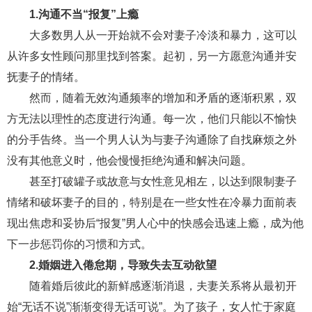
1.沟通不当“报复”上瘾
财产分割
外遇
分手
第三者
心态
大多数男人从一开始就不会对妻子冷淡和暴力，这可以
变心
感人
伤感
婚姻问题
脾气
从许多女性顾问那里找到答案。起初，另一方愿意沟通并安
抚妻子的情绪。
失恋挽救
情绪
时辰八字
爱情的句子
然而，随着无效沟通频率的增加和矛盾的逐渐积累，双
十二生肖
分手复合
梦见
抽签算命
方无法以理性的态度进行沟通。每一次，他们只能以不愉快
的分手告终。当一个男人认为与妻子沟通除了自找麻烦之外
异地恋
明星
气质
美妆
情感挽回
没有其他意义时，他会慢慢拒绝沟通和解决问题。
化妆
挽留前任
避孕
挽回男友
孕妇食谱
甚至打破罐子或故意与女性意见相左，以达到限制妻子
挽回老公
产检
家庭暴力
孕中期
情绪和破坏妻子的目的，特别是在一些女性在冷暴力面前表
现出焦虑和妥协后“报复”男人心中的快感会迅速上瘾，成为他
经营婚姻
婚姻修复
孕早期
感情挽回
下一步惩罚你的习惯和方式。
备孕
产后恢复
减肥
月子
婴儿辅食
2.婚姻进入倦怠期，导致失去互动欲望
产妇食谱
同性恋
交往
搭讪
光棍节
随着婚后彼此的新鲜感逐渐消退，夫妻关系将从最初开
始“无话不说”渐渐变得无话可说”。为了孩子，女人忙于家庭