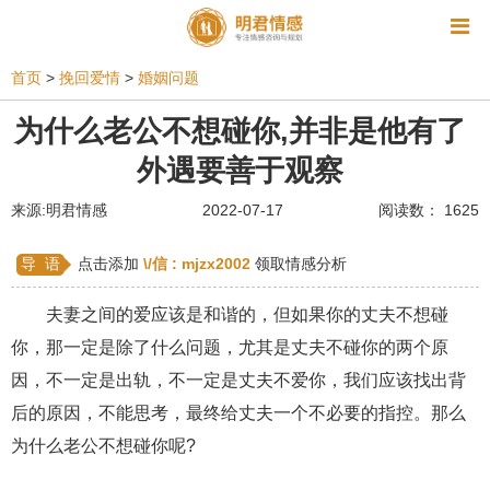
资讯
首页
>
挽回爱情
>
婚姻问题
相亲
同性恋
恋爱技巧
挽回爱情
为什么老公不想碰你,并非是他有了
外遇要善于观察
挽救婚姻
爱情相关
星座情感
离婚
心情
来源:明君情感
2022-07-17
阅读数： 1625
姻缘测试
美容
怀孕
分娩
交友
感情挽回
双鱼座男生
情感测试
婆媳关系
导 语
点击添加
\/信 :
mjzx2002
领取情感分析
水瓶座男生
摩羯座男生
射手座男生
夫妻之间的爱应该是和谐的，但如果你的丈夫不想碰
你，那一定是除了什么问题，尤其是丈夫不碰你的两个原
天蝎座男生
天秤座男生
处女座男生
因，不一定是出轨，不一定是丈夫不爱你，我们应该找出背
爱情诗句
狮子座男生
爱情歌曲
爱情图片
后的原因，不能思考，最终给丈夫一个不必要的指控。那么
爱情小说
巨蟹座男生
爱情电影
双子座男生
为什么老公不想碰你呢?
不和
金牛座男生
白羊座男生
吵架