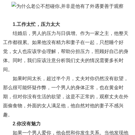
财产分割
外遇
分手
第三者
心态
变心
感人
伤感
婚姻问题
脾气
1.工作太忙，压力太大
结婚后，男人的压力与日俱增。作为一家之主，他整天
失恋挽救
情绪
时辰八字
爱情的句子
工作都很累。如果他没有精力和妻子在一起，只想睡个好
十二生肖
分手复合
梦见
抽签算命
觉，女人也应该学会理解，帮助分担压力，照顾好自己的身
体。同时，我们应该注意分析我们丈夫的情况需要多长时
异地恋
明星
气质
美妆
情感挽回
间。
化妆
挽留前任
避孕
挽回男友
孕妇食谱
如果时间太长，超过半个月，丈夫对你仍然没有欲望，
挽回老公
产检
家庭暴力
孕中期
那么很可能怀疑作弊，一个男人的身体正常，也在黄金时
期，但对你没有生活的欲望，这是不正常的，观察丈夫在外
经营婚姻
婚姻修复
孕早期
感情挽回
面偷食物，外面的女人满足他，他自然对他的妻子不感兴
备孕
产后恢复
减肥
月子
婴儿辅食
趣。
产妇食谱
同性恋
交往
搭讪
光棍节
2.你没有魅力
如果一个男人爱你，他会想和你发生关系。当他发现他