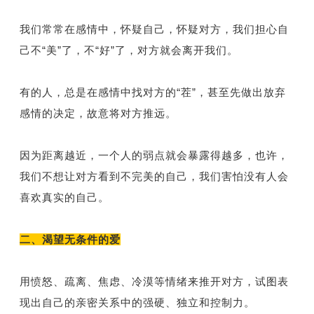
我们常常在感情中，怀疑自己，怀疑对方，我们担心自
己不“美”了，不“好”了，对方就会离开我们。
有的人，总是在感情中找对方的“茬”，甚至先做出放弃
感情的决定，故意将对方推远。
因为距离越近，一个人的弱点就会暴露得越多，也许，
我们不想让对方看到不完美的自己，我们害怕没有人会
喜欢真实的自己。
二、渴望无条件的爱
用愤怒、疏离、焦虑、冷漠等情绪来推开对方，试图表
现出自己的亲密关系中的强硬、独立和控制力。