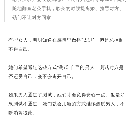
交流沟通
约会
情感语录
情商
两性健康
随地翻查老公手机，吵架的时候提离婚、拉黑对方、
其他
锁门不让对方回家……
有些女人，明明知道在感情里做得“太过”，但是总控制
不住自己。
她们希望通过这些方式“测试”自己的男人，测试对方是
否还爱自己，会不会离开自己。
如果男人通过了测试，她们才会觉得安心一点。但是如
果测试不通过，她们就会用新的方式继续测试男人，不
断消耗彼此。