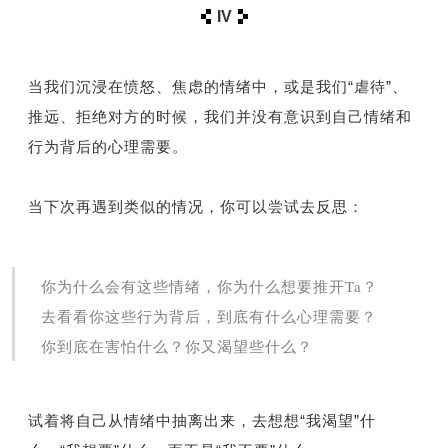
IV
当我们沉浸在愤怒、焦虑的情绪中，或是我们“虐待”、
推远、拒绝对方的时候，我们并没有意识到自己情绪和
行为背后的心理需要。
当下次再遇到类似的情况，你可以尝试去反思：
你为什么会有这些情绪，你为什么想要推开Ta？
去看看你这些行为背后，到底有什么心理需要？
你到底在害怕什么？你又渴望些什么？
试着将自己从情绪中抽离出来，去想想“我渴望”什