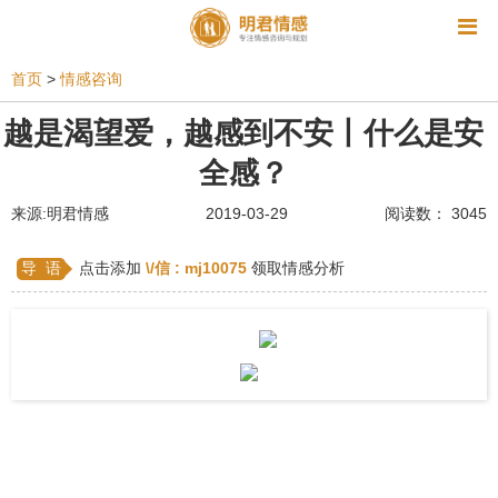
资讯
首页
>
情感咨询
相亲
同性恋
恋爱技巧
挽回爱情
越是渴望爱，越感到不安丨什么是安
全感？
挽救婚姻
爱情相关
星座情感
离婚
心情
来源:明君情感
2019-03-29
阅读数： 3045
姻缘测试
美容
怀孕
分娩
交友
感情挽回
双鱼座男生
情感测试
婆媳关系
导 语
点击添加
\/信 :
mj10075
领取情感分析
水瓶座男生
摩羯座男生
射手座男生
天蝎座男生
天秤座男生
处女座男生
爱情诗句
狮子座男生
爱情歌曲
爱情图片
爱情小说
巨蟹座男生
爱情电影
双子座男生
不和
金牛座男生
白羊座男生
吵架