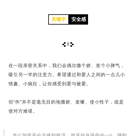
财产分割
外遇
分手
第三者
心态
关键字
安全感
变心
感人
伤感
婚姻问题
脾气
失恋挽救
情绪
时辰八字
爱情的句子
I
十二生肖
分手复合
梦见
抽签算命
异地恋
明星
气质
美妆
情感挽回
在一段亲密关系中，我们会偶尔撒个娇、发个小脾气，
化妆
挽留前任
避孕
挽回男友
孕妇食谱
吸引另一半的注意力。
希望通过和
爱人之间的一点儿小
情趣、小疯狂，让你感受到爱与被爱。
挽回老公
产检
家庭暴力
孕中期
经营婚姻
婚姻修复
孕早期
感情挽回
但“作”并不是毫无目的地撒娇、发嗲、使小性子，或是
使对方难堪。
备孕
产后恢复
减肥
月子
婴儿辅食
产妇食谱
同性恋
交往
搭讪
光棍节
老公加班开会没接到电话，就开始连环夺命call，随时