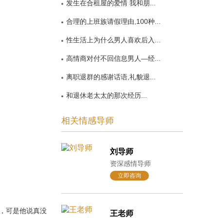
发生在合租屋的爱情 我和朋...
合理的上班族请假理由,100种...
性生活上为什么男人喜欢后入...
高情商对付不回信息男人—经...
离职退群的感谢话语,礼貌退...
和退休老太太的那次经历...
相关情感导师
刘导师
资深感情导师
立即咨询
，可是他说真没
王老师