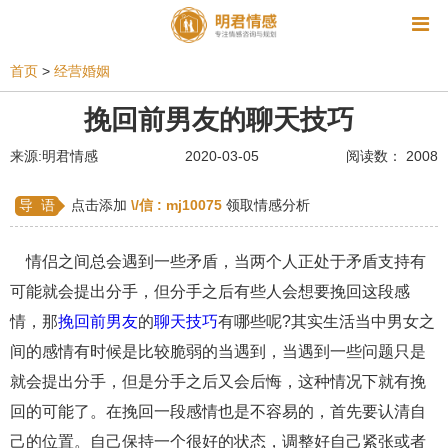
资讯
首页
>
经营婚姻
相亲
同性恋
恋爱技巧
挽回爱情
挽回前男友的聊天技巧
挽救婚姻
爱情相关
星座情感
离婚
心情
来源:明君情感
2020-03-05
阅读数： 2008
姻缘测试
美容
怀孕
分娩
交友
导 语
点击添加
\/信 :
mj10075
领取情感分析
感情挽回
双鱼座男生
情感测试
婆媳关系
情侣之间总会遇到一些矛盾，当两个人正处于矛盾支持有
水瓶座男生
摩羯座男生
射手座男生
可能就会提出分手，但分手之后有些人会想要挽回这段感
天蝎座男生
天秤座男生
处女座男生
情，那
挽回前男友
的
聊天技巧
有哪些呢?其实生活当中男女之
间的感情有时候是比较脆弱的当遇到，当遇到一些问题只是
爱情诗句
狮子座男生
爱情歌曲
爱情图片
就会提出分手，但是分手之后又会后悔，这种情况下就有挽
爱情小说
巨蟹座男生
爱情电影
双子座男生
回的可能了。在挽回一段感情也是不容易的，首先要认清自
己的位置。自己保持一个很好的状态，调整好自己紧张或者
不和
金牛座男生
白羊座男生
吵架