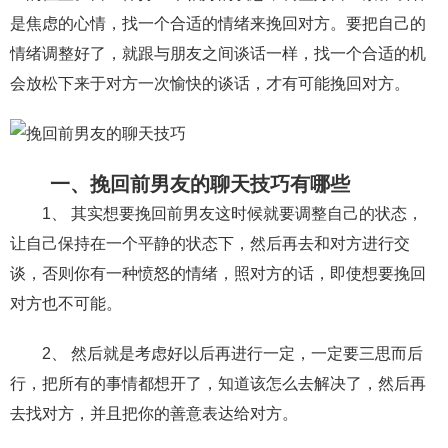
是焦虑的心情，找一个合适的情绪来挽回对方。要把自己的
财产分割
外遇
分手
第三者
心态
情绪调整好了，就跟与朋友之间谈话一样，找一个合适的机
变心
感人
伤感
婚姻问题
脾气
会放松下来于对方一次愉快的谈话，才有可能挽回对方。
失恋挽救
情绪
时辰八字
爱情的句子
十二生肖
分手复合
梦见
抽签算命
一、挽回前男友的聊天技巧有哪些
异地恋
明星
气质
美妆
情感挽回
1、 其实想要挽回前男友这时候就要调整自己的状态，
化妆
挽留前任
避孕
挽回男友
孕妇食谱
让自己保持在一个平静的状态下，然后再去和对方进行交
谈，否则你有一种愤怒的情绪，照对方的话，即使想要挽回
挽回老公
产检
家庭暴力
孕中期
对方也不可能。
经营婚姻
婚姻修复
孕早期
感情挽回
2、 然后就是考虑好以后再进行一定，一定要三思而后
备孕
产后恢复
减肥
月子
婴儿辅食
行，把所有的事情都想开了，知道该怎么去解决了，然后再
产妇食谱
同性恋
交往
搭讪
光棍节
去找对方，并且把你的善意表达给对方。