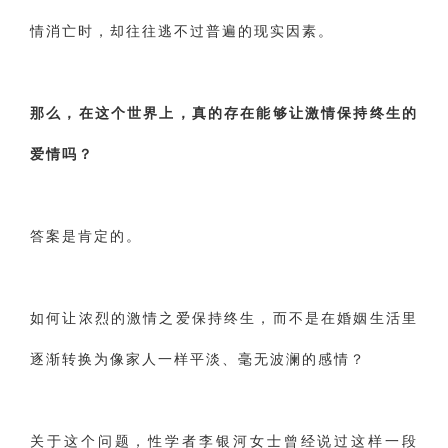
交流沟通
约会
情感语录
情商
两性健康
情消亡时，却往往逃不过普遍的现实因素。
其他
那么，在这个世界上，真的存在能够让激情保持终生的
爱情吗？
答案是肯定的。
如何让浓烈的激情之爱保持终生，而不是在婚姻生活里
逐渐转换为像家人一样平淡、毫无波澜的感情？
关于这个问题，性学者李银河女士曾经说过这样一段