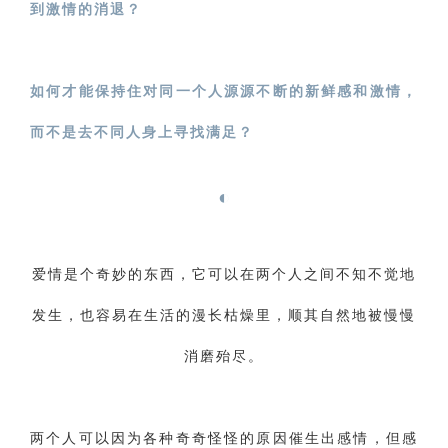
到激情的消退？
财产分割
外遇
分手
第三者
心态
变心
感人
伤感
婚姻问题
脾气
如何才能保持住对同一个人源源不断的新鲜感和激情，
失恋挽救
情绪
时辰八字
爱情的句子
而不是去不同人身上寻找满足？
十二生肖
分手复合
梦见
抽签算命
‌◐
异地恋
明星
气质
美妆
情感挽回
化妆
挽留前任
避孕
挽回男友
孕妇食谱
爱情是个奇妙的东西，它可以在两个人之间不知不觉地
挽回老公
产检
家庭暴力
孕中期
发生，也容易在生活的漫长枯燥里，顺其自然地被慢慢
经营婚姻
婚姻修复
孕早期
感情挽回
消磨殆尽。
备孕
产后恢复
减肥
月子
婴儿辅食
产妇食谱
同性恋
交往
搭讪
光棍节
两个人可以因为各种奇奇怪怪的原因催生出感情，但感