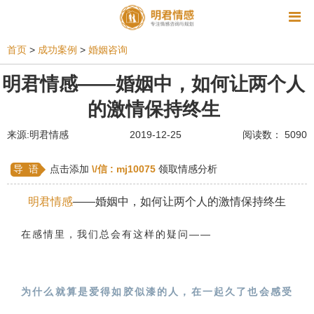
资讯
首页
>
成功案例
>
婚姻咨询
相亲
同性恋
恋爱技巧
挽回爱情
明君情感——婚姻中，如何让两个人
的激情保持终生
挽救婚姻
爱情相关
星座情感
离婚
心情
来源:明君情感
2019-12-25
阅读数： 5090
姻缘测试
美容
怀孕
分娩
交友
感情挽回
双鱼座男生
情感测试
婆媳关系
导 语
点击添加
\/信 :
mj10075
领取情感分析
水瓶座男生
摩羯座男生
射手座男生
明君情感
——婚姻中，如何让两个人的激情保持终生
天蝎座男生
天秤座男生
处女座男生
在感情里，我们总会有这样的疑问——
爱情诗句
狮子座男生
爱情歌曲
爱情图片
爱情小说
巨蟹座男生
爱情电影
双子座男生
为什么就算是爱得如胶似漆的人，在一起久了也会感受
不和
金牛座男生
白羊座男生
吵架