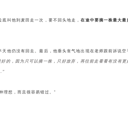
拉底叫他到麦田走一次，要不回头地走，
在途中要摘一株最大最
半天他仍没有回去。最后，他垂头丧气地出现在老师跟前诉说空
最好的，因为只可以摘一株，只好放弃，再往前走看看有没有更
.”
种理想，而且很容易错过。”