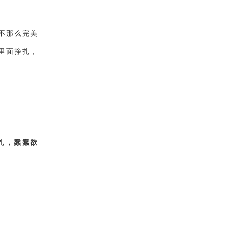
不那么完美
里面挣扎，
扎，蠢蠢欲