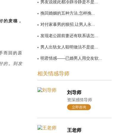
男友说彼此都冷静冷静是不是...
挽回婚姻的五种方法,怎样挽...
好的麦穗，
对付家暴男的狠招,让男人永...
发现老公跟前妻还有联系该怎...
男人出轨女人聪明做法不是提...
手而回的原
明君情感——已婚男人用交友软...
好的。到发
相关情感导师
刘导师
资深感情导师
立即咨询
王老师