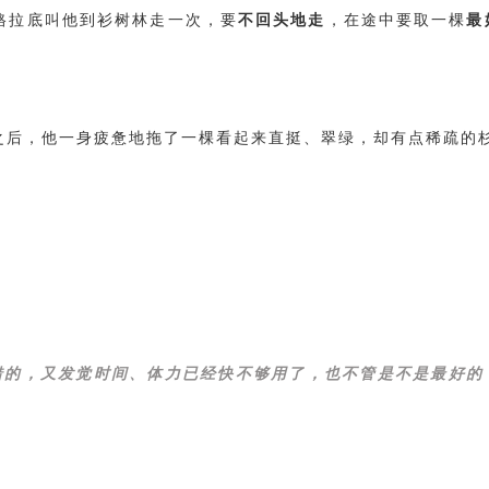
格拉底叫他到衫树林走一次，要
不回头地走
，在途中要取一棵
最
之后，他一身疲惫地拖了一棵看起来直挺、翠绿，却有点稀疏的
错的，又发觉时间、体力已经快不够用了，也不管是不是最好的