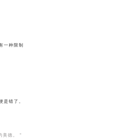
有一种限制
便是错了。
美德。 "