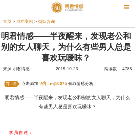
资讯
首页
>
成功案例
>
婚姻咨询
相亲
同性恋
恋爱技巧
挽回爱情
明君情感——半夜醒来，发现老公和
别的女人聊天，为什么有些男人总是
挽救婚姻
爱情相关
星座情感
离婚
心情
喜欢玩暧昧？
姻缘测试
美容
怀孕
分娩
交友
来源:明君情感
2019-10-23
阅读数： 4785
感情挽回
双鱼座男生
情感测试
婆媳关系
水瓶座男生
摩羯座男生
射手座男生
导 语
点击添加
\/信 :
mj10075
领取情感分析
天蝎座男生
天秤座男生
处女座男生
明君情感——半夜醒来，发现老公和别的女人聊天，为什么
有些男人总是喜欢玩暧昧？
爱情诗句
狮子座男生
爱情歌曲
爱情图片
爱情小说
巨蟹座男生
爱情电影
双子座男生
学员自述：
不和
金牛座男生
白羊座男生
吵架