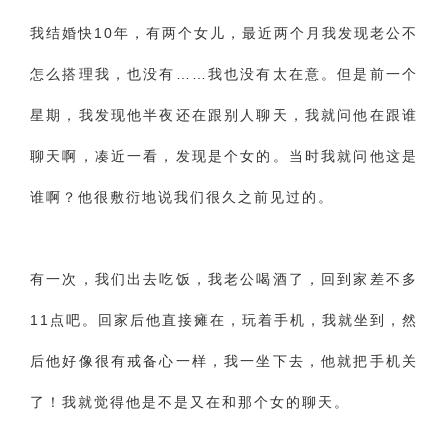
我结婚快10年，有两个女儿，最近两个月我发现老公不
财产分割
外遇
分手
第三者
心态
怎么搭理我，也没有……我也没有太在意。但是前一个
变心
感人
伤感
婚姻问题
脾气
星期，我发现他半夜还在跟别人聊天，我就问他在跟谁
失恋挽救
情绪
时辰八字
爱情的句子
聊天啊，凑近一看，发现是个女的。当时我就问他这是
十二生肖
分手复合
梦见
抽签算命
谁啊？他很敷衍地说我们很久之前见过的。
异地恋
明星
气质
美妆
情感挽回
化妆
挽留前任
避孕
挽回男友
孕妇食谱
有一次，我们出去吃饭，我老公喝酒了，回到家差不多
挽回老公
产检
家庭暴力
孕中期
11点吧。回家后他直接瘫在，玩着手机，我就坐到，然
经营婚姻
婚姻修复
孕早期
感情挽回
后他好像很有戒备心一样，我一坐下去，他就把手机关
备孕
产后恢复
减肥
月子
婴儿辅食
了！我就觉得他是不是又在和那个女的聊天。
产妇食谱
同性恋
交往
搭讪
光棍节