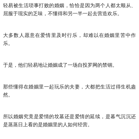
交流沟通
约会
情感语录
情商
两性健康
轻易被生活琐事打败的婚姻，恰恰是因为两个人都太顺从、
其他
屈服于现实的乏味，不懂得和另一半一起去营造欢乐。
大多数人愿意在爱情里及时行乐，却难以在婚姻里苦中作
乐。
于是，他们轻易地让婚姻成了一场自投罗网的禁锢。
那些懂得在婚姻里一起玩乐的夫妻，大都把生活过得生机盎
然。
所以婚姻究竟是爱情的坟墓还是爱情的延续，是暮气沉沉还
是蒸蒸日上看的是婚姻里的人如何经营。