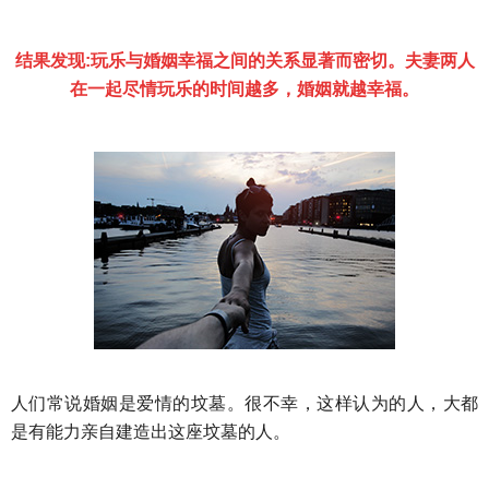
财产分割
外遇
分手
第三者
心态
结果发现:玩乐与婚姻幸福之间的关系显著而密切。夫妻两人
变心
感人
伤感
婚姻问题
脾气
在一起尽情玩乐的时间越多，婚姻就越幸福。
失恋挽救
情绪
时辰八字
爱情的句子
十二生肖
分手复合
梦见
抽签算命
异地恋
明星
气质
美妆
情感挽回
化妆
挽留前任
避孕
挽回男友
孕妇食谱
挽回老公
产检
家庭暴力
孕中期
经营婚姻
婚姻修复
孕早期
感情挽回
备孕
产后恢复
减肥
月子
婴儿辅食
人们常说婚姻是爱情的坟墓。很不幸，这样认为的人，大都
是有能力亲自建造出这座坟墓的人。
产妇食谱
同性恋
交往
搭讪
光棍节