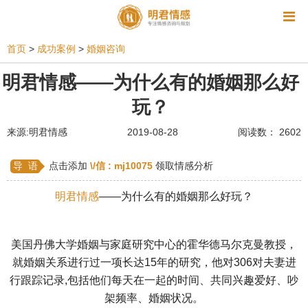
资讯
首页
>
成功案例
>
婚姻咨询
相亲
同性恋
恋爱技巧
挽回爱情
明君情感——为什么有的婚姻那么好
玩？
挽救婚姻
爱情相关
星座情感
离婚
心情
来源:明君情感
2019-08-28
阅读数： 2602
姻缘测试
美容
怀孕
分娩
交友
感情挽回
双鱼座男生
情感测试
婆媳关系
导 语
点击添加
\/信 :
mj10075
领取情感分析
水瓶座男生
摩羯座男生
射手座男生
明君情感
——为什么有的婚姻那么好玩？
天蝎座男生
天秤座男生
处女座男生
美国丹佛大学婚姻与家庭研究中心的霍华德马尔克曼教授，
爱情诗句
狮子座男生
爱情歌曲
爱情图片
就婚姻关系进行过一项长达15年的研究，他对306对夫妻进
爱情小说
巨蟹座男生
爱情电影
双子座男生
行跟踪记录,包括他们每天在一起的时间、共同兴趣爱好、吵
架频率、婚姻状况。
不和
金牛座男生
白羊座男生
吵架