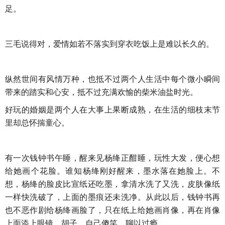
足。
三毛说得对，爱情如若不落实到穿衣吃饭上是难以长久的。
纵然世间有风情万种，也抵不过两个人生活中每个微小瞬间
带来的踏实和心安，抵不过充满欢愉的柴米油盐时光。
好玩的婚姻是两个人在大事上果断成熟，在生活的细枝末节
里却总怀揣童心。
有一次钱钟书午睡，醒来见杨绛正酣睡，玩性大发，便心想
给她画个花脸。谁知杨绛刚好醒来，墨水落在她脸上。不
想，杨绛的脸皮比宣纸还吃墨，拿清水洗了又洗，皮肤像纸
一样快洗破了，上面的墨痕还未洗净。从此以后，钱钟书再
也不恶作剧给杨绛画脸了，只在纸上给她画肖像，再在肖像
上面添上眼镜、胡子，自己傻笑，聊以过瘾。