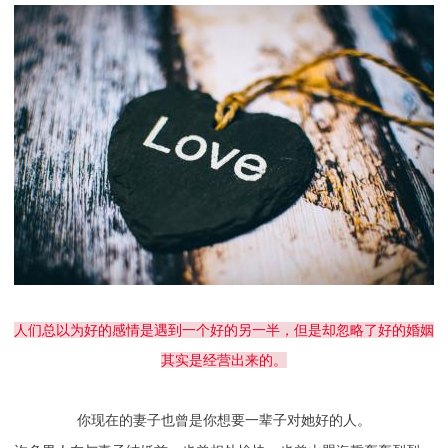
财产分割
外遇
分手
第三者
心态
变心
感人
伤感
婚姻问题
脾气
失恋挽救
情绪
时辰八字
爱情的句子
十二生肖
分手复合
梦见
抽签算命
异地恋
明星
气质
美妆
情感挽回
化妆
挽留前任
避孕
挽回男友
孕妇食谱
挽回老公
产检
家庭暴力
孕中期
经营婚姻
婚姻修复
孕早期
感情挽回
人们总以为好的感情是遇到一个好的另一半，但是却忽略了好的婚姻
其实是经营出来的。
备孕
产后恢复
减肥
月子
婴儿辅食
产妇食谱
同性恋
交往
搭讪
光棍节
你现在的妻子也曾是你想要一辈子对她好的人。