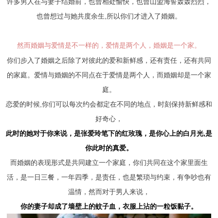
交流沟通
约会
情感语录
情商
两性健康
许多男人在与妻子结婚前，也曾相处愉快，也曾山盟海誓轰轰烈烈，
也曾想过与她共度余生,所以你们才进入了婚姻。
其他
然而婚姻与爱情是不一样的，爱情是两个人，婚姻是一个家。
你们步入了婚姻之后除了对彼此的爱和新鲜感，还有责任，还有共同
的家庭。爱情与婚姻的不同点在于爱情是两个人，而婚姻却是一个家
庭。
恋爱的时候,你们可以每次约会都定在不同的地点，时刻保持新鲜感和
好奇心，
此时的她对于你来说，是张爱玲笔下的红玫瑰，是你心上的白月光,是
你此时的真爱。
而婚姻的表现形式是共同建立一个家庭，你们共同在这个家里面生
活，是一日三餐，一年四季，是责任，也是繁琐与约束，有争吵也有
温情，然而对于男人来说，
你的妻子却成了墙壁上的蚊子血，衣服上沾的一粒饭黏子。