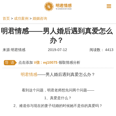
资讯
首页
>
成功案例
>
婚姻咨询
相亲
同性恋
恋爱技巧
挽回爱情
明君情感——男人婚后遇到真爱怎么
办？
挽救婚姻
爱情相关
星座情感
离婚
心情
来源:明君情感
2019-07-12
阅读数： 4413
姻缘测试
美容
怀孕
分娩
交友
感情挽回
双鱼座男生
情感测试
婆媳关系
导 语
点击添加
\/信 :
mj10075
领取情感分析
水瓶座男生
摩羯座男生
射手座男生
明君情感
——男人婚后遇到真爱怎么办？
天蝎座男生
天秤座男生
处女座男生
看到这个问题，明君老师想先问两个问题——
爱情诗句
狮子座男生
爱情歌曲
爱情图片
1、真爱是什么？
爱情小说
巨蟹座男生
爱情电影
双子座男生
2、难道你与现在的妻子结婚的时候她不是你的真爱吗？
不和
金牛座男生
白羊座男生
吵架