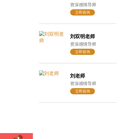
资深感情导师
立即咨询
刘双明老师
资深感情导师
立即咨询
刘老师
资深感情导师
立即咨询