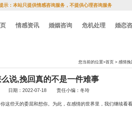
提示：本站只提供情感咨询服务，不提供心理咨询服务
首页
情感资讯
婚姻咨询
危机处理
婚恋
您当前的位置>
首页
>
感情挽
么说,挽回真的不是一件难事
日期：2022-07-18
责任小编：冬玲
这些天的委屈和想你。为此，在感情的世界里，我们继续看看