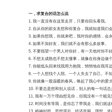
一，求复合的话怎么说
1. 我一直没有在这里走开，只要你回头看我。
2. 自从你的前女友想和你复合，我就知道我们
3. 如果你想我，你就来吧，我对你的感情，会
4. 如果不加好友，我们就不会有那么多故事。
5. 不要指望一个男人对你好，有一天他对你不
6. 不想太成熟也不想太懂事，就像在你身边做
7. 你能低头回来找我用力抱我，悄悄地在我耳
8. 一个人想找个人陪。一个人失去了自己。不
9. 你就像一股温暖的春风，唤起了我心中的爱;
10. 不要总是想和别人说话，别人的每一句话总
11. 我有一万个理由想见你，但我没有一个能见
12. 时间没有等我，是你忘了带我走，我们就这
13. 精神封闭、思想滞后、经济贫困、理想、道