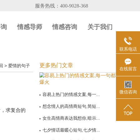
咨询
情感导师
情感咨询
关于我们
联系电话
更多热门文章
回
>
爱情的句子
在线留言
微信咨询
容易上热门的情感文案,每一...
想念情人的高情商短句,简短...
，求复合的
女生高情商表达我想你,暗示...
七夕情话最暖心短句,七夕情...