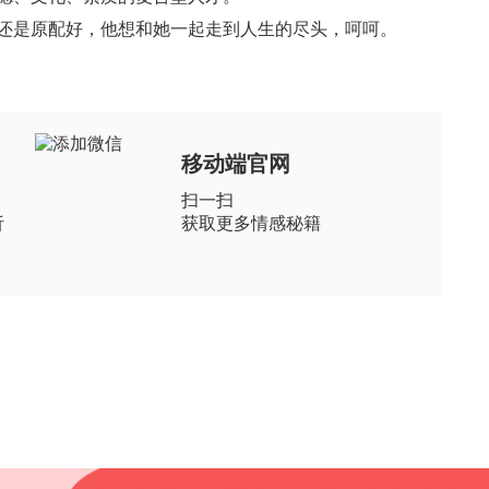
还是原配好，他想和她一起走到人生的尽头，呵呵。
移动端官网
扫一扫
析
获取更多情感秘籍