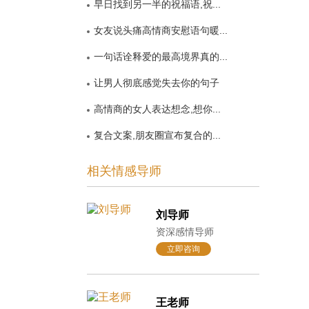
早日找到另一半的祝福语,祝...
女友说头痛高情商安慰语句暖...
一句话诠释爱的最高境界真的...
让男人彻底感觉失去你的句子
高情商的女人表达想念,想你...
复合文案,朋友圈宣布复合的...
相关情感导师
刘导师
资深感情导师
立即咨询
王老师