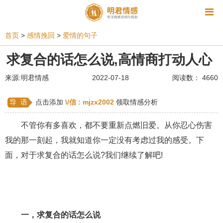
资讯
首页
>
感情挽回
>
爱情的句子
相亲
同性恋
恋爱技巧
挽回爱情
求复合的话怎么说,高情商打动人心
挽救婚姻
爱情相关
星座情感
离婚
心情
来源:明君情感
2022-07-18
阅读数： 4660
姻缘测试
美容
怀孕
分娩
交友
导 语
点击添加
\/信 :
mjzx2002
领取情感分析
感情挽回
双鱼座男生
情感测试
婆媳关系
不管你有多喜欢，都不要重新点燃旧爱。从你忍心伤害
水瓶座男生
摩羯座男生
射手座男生
我的那一刻起，我就知道你一定没有考虑过我的感受。下
面，对于求复合的话怎么说?我们继续了解吧!
天蝎座男生
天秤座男生
处女座男生
爱情诗句
狮子座男生
爱情歌曲
爱情图片
爱情小说
巨蟹座男生
爱情电影
双子座男生
一，求复合的话怎么说
不和
金牛座男生
白羊座男生
吵架