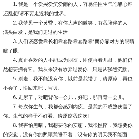
1. 我是一个爱哭爱笑爱闹的人，容易任性生气吃醋心疼
财产分割
外遇
分手
第三者
心态
还乱想!请不要走近我的世界。
2. 我梦见一个黄昏，有你大声的微笑，有我陪伴的人，
变心
感人
伤感
婚姻问题
脾气
满头白发，是我们走过的生活
失恋挽救
情绪
时辰八字
爱情的句子
3. 人们谈恋爱靠长相靠套路靠套路靠*而你靠对方的眼睛
十二生肖
分手复合
梦见
抽签算命
瞎了眼.
4. 真正喜欢的人不能成为朋友，即使再看几眼，他们仍
异地恋
明星
气质
美妆
情感挽回
然想要拥有它。我从来没有放弃过爱你，只是从强烈沉默。
化妆
挽留前任
避孕
挽回男友
孕妇食谱
5. 别走，我不能没有你，以前是我错了，请原谅，再也
不会了，快回来吧，宝贝。
挽回老公
产检
家庭暴力
孕中期
6. 走累了，对吧背你一会儿，好吧，那再背一会儿。
经营婚姻
婚姻修复
孕早期
感情挽回
7. 每次你生气，我都会感到内疚。是我的不成熟伤害了
备孕
产后恢复
减肥
月子
婴儿辅食
你。生气的样子不好看。请原谅我这次!
8. 我害怕黑暗，我想要你的安慰，我很憔悴，我想要你
产妇食谱
同性恋
交往
搭讪
光棍节
的安慰，没有你的照顾我睡不着，没有你的明天我不能面