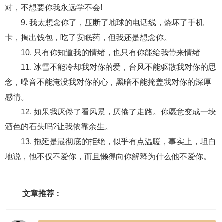
交流沟通
约会
情感语录
情商
两性健康
对，不想要你我永远学不会!
其他
9. 我太想念你了，压断了地球的电话线，烧坏了手机
卡，掏出钱包，吃了安眠药，但我还是想念你。
10. 只有你知道我的情绪，也只有你能给我带来情绪
11. 冰雪不能冷却我对你的爱，台风不能驱散我对你的思
念，噪音不能淹没我对你的心，黑暗不能掩盖我对你的深厚
感情。
12. 如果我厌倦了看风景，厌倦了走路。你愿意变成一块
酒色的石头吗?让我依靠余生。
13. 拖延是最彻底的拒绝，似乎有点温暖，事实上，坦白
地说，他不仅不爱你，而且懒得向你解释为什么他不爱你。
文章推荐：