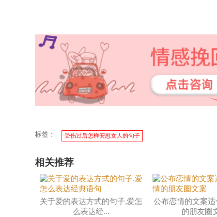
标签：
受伤过后怎样安慰女人的句子
相关推荐
关于爱的表达方式的句子,爱怎
公布恋情的文案适
么表达经...
的朋友圈文.