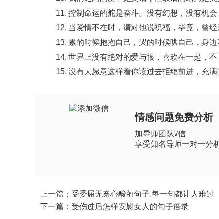
11. 控制命运的舵是奋斗。没有幻想，没有机会
12. 当爱情不在时，请对他说祝福，毕竟，曾经
13. 累的时候抱抱自己，哭的时候哄自己，身边
14. 世界上没有绝对的爱与恨，喜欢在一起，不
15. 没有人愿意这样看你读过去拒绝前进，充满
情感问题免费分析
加导师团队\/信
享受知名导师一对一分
上一篇：受委屈无奈心酸的句子,每一句都让人难过
下一篇：受伤过后怎样安慰女人的句子语录