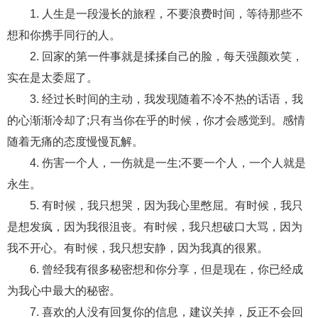
1. 人生是一段漫长的旅程，不要浪费时间，等待那些不
财产分割
外遇
分手
第三者
心态
想和你携手同行的人。
变心
感人
伤感
婚姻问题
脾气
2. 回家的第一件事就是揉揉自己的脸，每天强颜欢笑，
实在是太委屈了。
失恋挽救
情绪
时辰八字
爱情的句子
3. 经过长时间的主动，我发现随着不冷不热的话语，我
十二生肖
分手复合
梦见
抽签算命
的心渐渐冷却了;只有当你在乎的时候，你才会感觉到。感情
随着无痛的态度慢慢瓦解。
异地恋
明星
气质
美妆
情感挽回
4. 伤害一个人，一伤就是一生;不要一个人，一个人就是
化妆
挽留前任
避孕
挽回男友
孕妇食谱
永生。
挽回老公
产检
家庭暴力
孕中期
5. 有时候，我只想哭，因为我心里憋屈。有时候，我只
是想发疯，因为我很沮丧。有时候，我只想破口大骂，因为
经营婚姻
婚姻修复
孕早期
感情挽回
我不开心。有时候，我只想安静，因为我真的很累。
备孕
产后恢复
减肥
月子
婴儿辅食
6. 曾经我有很多秘密想和你分享，但是现在，你已经成
产妇食谱
同性恋
交往
搭讪
光棍节
为我心中最大的秘密。
7. 喜欢的人没有回复你的信息，建议关掉，反正不会回