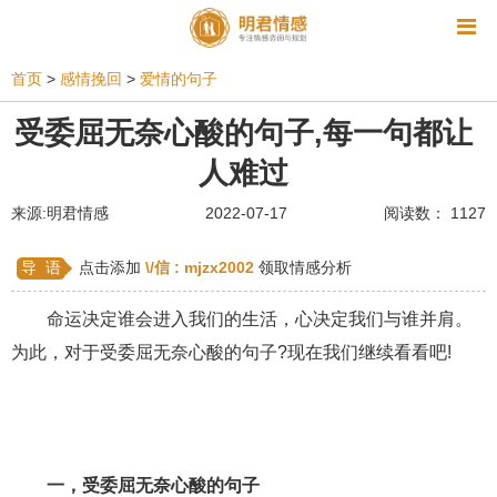
资讯
首页
>
感情挽回
>
爱情的句子
相亲
同性恋
恋爱技巧
挽回爱情
受委屈无奈心酸的句子,每一句都让
人难过
挽救婚姻
爱情相关
星座情感
离婚
心情
来源:明君情感
2022-07-17
阅读数： 1127
姻缘测试
美容
怀孕
分娩
交友
感情挽回
双鱼座男生
情感测试
婆媳关系
导 语
点击添加
\/信 :
mjzx2002
领取情感分析
水瓶座男生
摩羯座男生
射手座男生
命运决定谁会进入我们的生活，心决定我们与谁并肩。
为此，对于受委屈无奈心酸的句子?现在我们继续看看吧!
天蝎座男生
天秤座男生
处女座男生
爱情诗句
狮子座男生
爱情歌曲
爱情图片
爱情小说
巨蟹座男生
爱情电影
双子座男生
一，受委屈无奈心酸的句子
不和
金牛座男生
白羊座男生
吵架