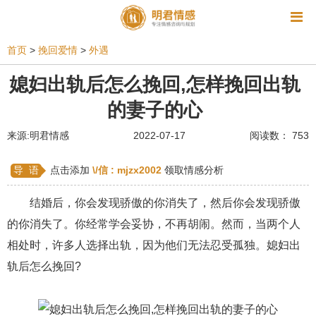
资讯
首页
>
挽回爱情
>
外遇
相亲
同性恋
恋爱技巧
挽回爱情
媳妇出轨后怎么挽回,怎样挽回出轨
的妻子的心
挽救婚姻
爱情相关
星座情感
离婚
心情
来源:明君情感
2022-07-17
阅读数： 753
姻缘测试
美容
怀孕
分娩
交友
感情挽回
双鱼座男生
情感测试
婆媳关系
导 语
点击添加
\/信 :
mjzx2002
领取情感分析
水瓶座男生
摩羯座男生
射手座男生
结婚后，你会发现骄傲的你消失了，然后你会发现骄傲
的你消失了。你经常学会妥协，不再胡闹。然而，当两个人
天蝎座男生
天秤座男生
处女座男生
相处时，许多人选择出轨，因为他们无法忍受孤独。媳妇出
爱情诗句
狮子座男生
爱情歌曲
爱情图片
轨后怎么挽回?
爱情小说
巨蟹座男生
爱情电影
双子座男生
不和
金牛座男生
白羊座男生
吵架