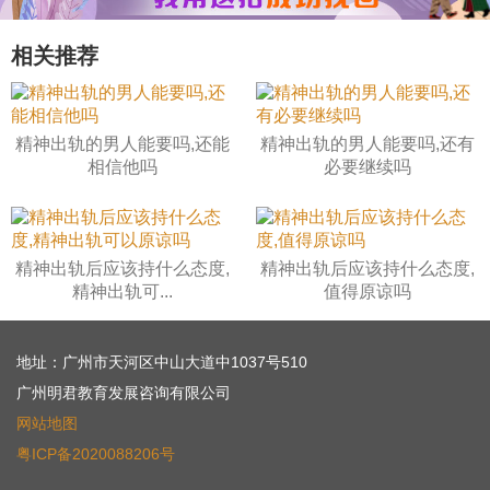
相关推荐
精神出轨的男人能要吗,还能
精神出轨的男人能要吗,还有
相信他吗
必要继续吗
精神出轨后应该持什么态度,
精神出轨后应该持什么态度,
精神出轨可...
值得原谅吗
地址：广州市天河区中山大道中1037号510
广州明君教育发展咨询有限公司
网站地图
粤ICP备2020088206号