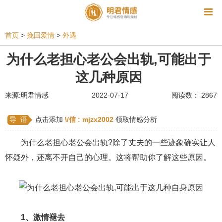
资讯
首页
>
挽回爱情
>
外遇
相亲
同性恋
恋爱技巧
挽回爱情
为什么老担心老公会出轨,可能出于
这几种原因
挽救婚姻
爱情相关
星座情感
离婚
心情
来源:明君情感
2022-07-17
阅读数： 2867
姻缘测试
美容
怀孕
分娩
交友
感情挽回
双鱼座男生
情感测试
婆媳关系
导 语
点击添加
\/信 :
mjzx2002
领取情感分析
水瓶座男生
摩羯座男生
射手座男生
为什么老担心老公会出轨?除了丈夫的一些迹象确实让人
怀疑外，还离不开自己的心理。这将帮助你了解这些原因。
天蝎座男生
天秤座男生
处女座男生
爱情诗句
狮子座男生
爱情歌曲
爱情图片
爱情小说
巨蟹座男生
爱情电影
双子座男生
1、激情褪去
不和
金牛座男生
白羊座男生
吵架