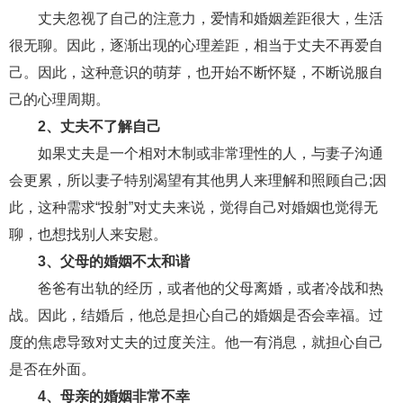
丈夫忽视了自己的注意力，爱情和婚姻差距很大，生活
财产分割
外遇
分手
第三者
心态
很无聊。因此，逐渐出现的心理差距，相当于丈夫不再爱自
变心
感人
伤感
婚姻问题
脾气
己。因此，这种意识的萌芽，也开始不断怀疑，不断说服自
己的心理周期。
失恋挽救
情绪
时辰八字
爱情的句子
2、丈夫不了解自己
十二生肖
分手复合
梦见
抽签算命
如果丈夫是一个相对木制或非常理性的人，与妻子沟通
会更累，所以妻子特别渴望有其他男人来理解和照顾自己;因
异地恋
明星
气质
美妆
情感挽回
此，这种需求“投射”对丈夫来说，觉得自己对婚姻也觉得无
化妆
挽留前任
避孕
挽回男友
孕妇食谱
聊，也想找别人来安慰。
挽回老公
产检
家庭暴力
孕中期
3、父母的婚姻不太和谐
爸爸有出轨的经历，或者他的父母离婚，或者冷战和热
经营婚姻
婚姻修复
孕早期
感情挽回
战。因此，结婚后，他总是担心自己的婚姻是否会幸福。过
备孕
产后恢复
减肥
月子
婴儿辅食
度的焦虑导致对丈夫的过度关注。他一有消息，就担心自己
产妇食谱
同性恋
交往
搭讪
光棍节
是否在外面。
4、母亲的婚姻非常不幸